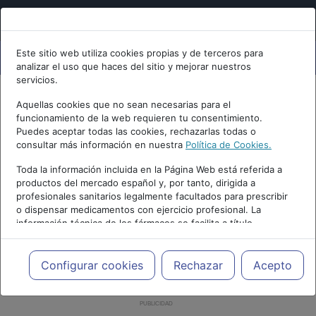
Este sitio web utiliza cookies propias y de terceros para
analizar el uso que haces del sitio y mejorar nuestros
servicios.
Aquellas cookies que no sean necesarias para el
funcionamiento de la web requieren tu consentimiento.
Puedes aceptar todas las cookies, rechazarlas todas o
consultar más información en nuestra
Política de Cookies.
Toda la información incluida en la Página Web está referida a
productos del mercado español y, por tanto, dirigida a
profesionales sanitarios legalmente facultados para prescribir
o dispensar medicamentos con ejercicio profesional. La
información técnica de los fármacos se facilita a título
meramente informativo, siendo responsabilidad de los
profesionales facultados prescribir medicamentos y decidir, en
cada caso concreto, el tratamiento más adecuado a las
Configurar cookies
Rechazar
Acepto
necesidades del paciente.
PUBLICIDAD