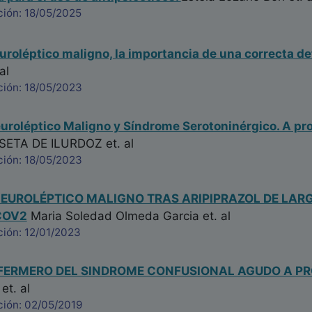
ción: 18/05/2025
roléptico maligno, la importancia de una correcta d
al
ción: 18/05/2023
roléptico Maligno y Síndrome Serotoninérgico. A pro
SETA DE ILURDOZ
et. al
ción: 18/05/2023
EUROLÉPTICO MALIGNO TRAS ARIPIPRAZOL DE LARG
COV2
Maria Soledad Olmeda Garcia
et. al
ción: 12/01/2023
ERMERO DEL SINDROME CONFUSIONAL AGUDO A PR
et. al
ción: 02/05/2019