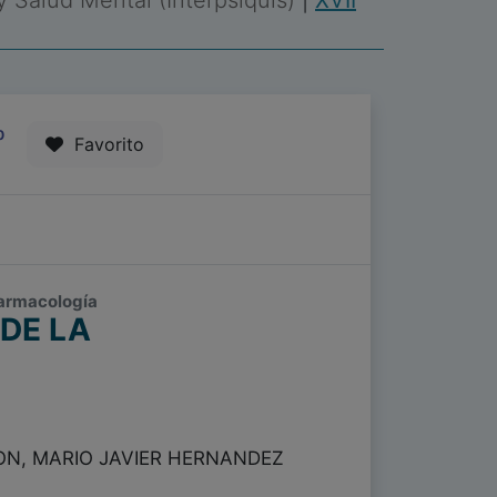
 y Salud Mental (Interpsiquis)
|
XVII
0
Favorito
ofarmacología
DE LA
N, MARIO JAVIER HERNANDEZ