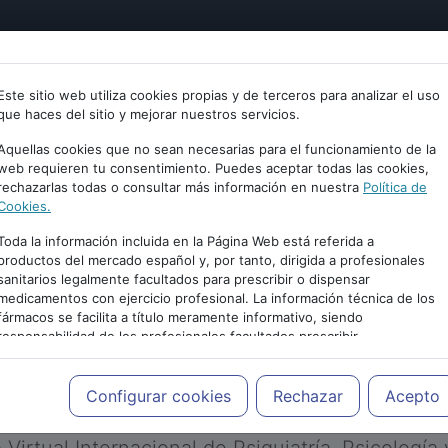
tría
Psicología
Neurociencia
Bienestar
Congreso
Este sitio web utiliza cookies propias y de terceros para analizar el uso
que haces del sitio y mejorar nuestros servicios.
Aquellas cookies que no sean necesarias para el funcionamiento de la
web requieren tu consentimiento. Puedes aceptar todas las cookies,
rechazarlas todas o consultar más información en nuestra
Política de
Cookies.
Toda la información incluida en la Página Web está referida a
productos del mercado español y, por tanto, dirigida a profesionales
sanitarios legalmente facultados para prescribir o dispensar
medicamentos con ejercicio profesional. La información técnica de los
PUBLICIDAD
fármacos se facilita a título meramente informativo, siendo
responsabilidad de los profesionales facultados prescribir
medicamentos y decidir, en cada caso concreto, el tratamiento más
adecuado a las necesidades del paciente.
Configurar cookies
Rechazar
Acepto