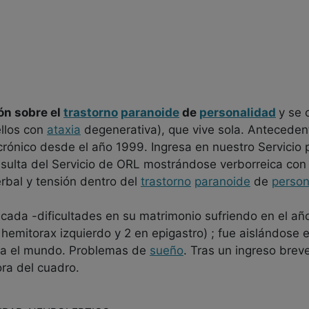
ón sobre el
trastorno
paranoide
de
personalidad
y se 
ellos con
ataxia
degenerativa), que vive sola. Anteceden
rónico desde el año 1999. Ingresa en nuestro Servicio 
nsulta del Servicio de ORL mostrándose verborreica con
rbal y tensión dentro del
trastorno
paranoide
de
person
licada -dificultades en su matrimonio sufriendo en el a
 hemitorax izquierdo y 2 en epigastro) ; fue aislándose
a el mundo. Problemas de
sueño
. Tras un ingreso bre
ra del cuadro.