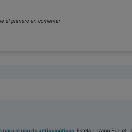
se el primero en comentar
a para el uso de antipsicóticos.
Estela Lozano Bori
et. a