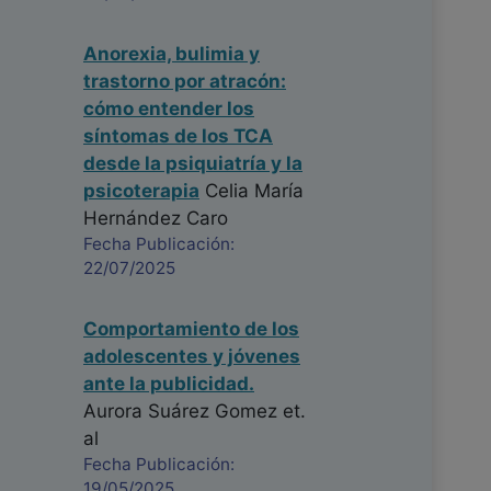
Anorexia, bulimia y
trastorno por atracón:
cómo entender los
síntomas de los TCA
desde la psiquiatría y la
psicoterapia
Celia María
Hernández Caro
Fecha Publicación:
22/07/2025
Comportamiento de los
adolescentes y jóvenes
ante la publicidad.
Aurora Suárez Gomez
et.
al
Fecha Publicación:
19/05/2025