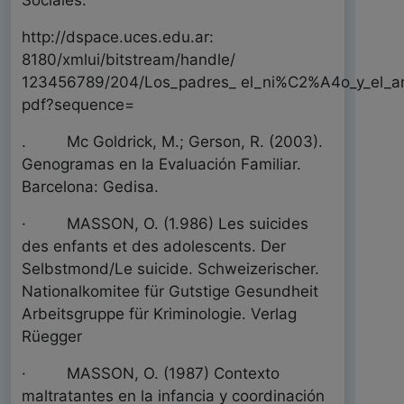
Sociales.
http://dspace.uces.edu.ar:
8180/xmlui/bitstream/handle/
123456789/204/Los_padres_ el_ni%C2%A4o_y_el_ana
pdf?sequence=
. Mc Goldrick, M.; Gerson, R. (2003).
Genogramas en la Evaluación Familiar.
Barcelona: Gedisa.
· MASSON, O. (1.986) Les suicides
des enfants et des adolescents. Der
Selbstmond/Le suicide. Schweizerischer.
Nationalkomitee für Gutstige Gesundheit
Arbeitsgruppe für Kriminologie. Verlag
Rüegger
· MASSON, O. (1987) Contexto
maltratantes en la infancia y coordinación