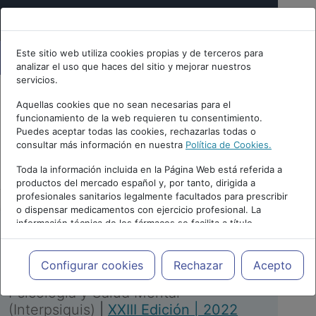
Este sitio web utiliza cookies propias y de terceros para
analizar el uso que haces del sitio y mejorar nuestros
servicios.
Aquellas cookies que no sean necesarias para el
funcionamiento de la web requieren tu consentimiento.
Puedes aceptar todas las cookies, rechazarlas todas o
consultar más información en nuestra
Política de Cookies.
PUBLICIDAD
Toda la información incluida en la Página Web está referida a
productos del mercado español y, por tanto, dirigida a
profesionales sanitarios legalmente facultados para prescribir
o dispensar medicamentos con ejercicio profesional. La
información técnica de los fármacos se facilita a título
meramente informativo, siendo responsabilidad de los
profesionales facultados prescribir medicamentos y decidir, en
Repositorio de Artículos
|
Congreso
cada caso concreto, el tratamiento más adecuado a las
Configurar cookies
Rechazar
Acepto
Virtual Internacional de Psiquiatría,
necesidades del paciente.
Psicología y Salud Mental
(Interpsiquis)
|
XXIII Edición | 2022