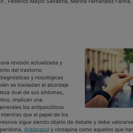
án , Federico Mayor Sanabria, Marina Fernández Fariña
una revisión actualizada y
ento del trastorno
 diagnósticas y nosológicas
ién se trasladan al abordaje
raleza dual de sus síntomas,
tico, implican una
enerales los antipsicóticos
, mientras que el papel de los
resivos sigue siendo objeto de debate y debe valorarse
iperidona,
Aripiprazol
y clozapina como aquellos que han