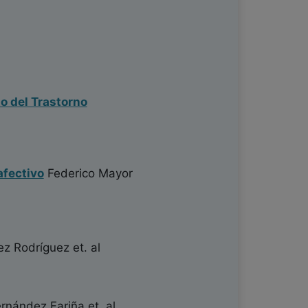
to del Trastorno
afectivo
Federico Mayor
ez Rodríguez
et. al
rnández Fariña
et. al