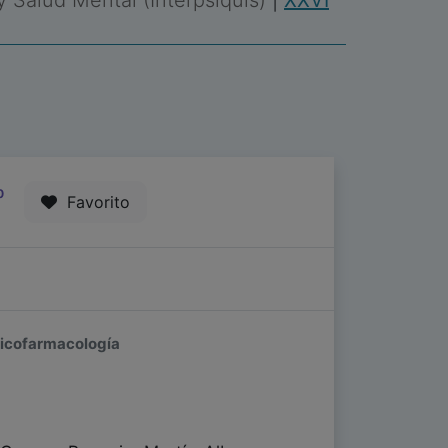
 y Salud Mental (Interpsiquis)
|
XXVI
0
Favorito
 Psicofarmacología