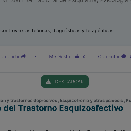
Virtual Internacional de Psiquiatría, Psicología
controversias teóricas, diagnósticas y terapéuticas
ompartir
Me Gusta
Comentar
0
DESCARGAR
sión y trastornos depresivos , Esquizofrenia y otras psicosis ,
 del Trastorno Esquizoafectivo