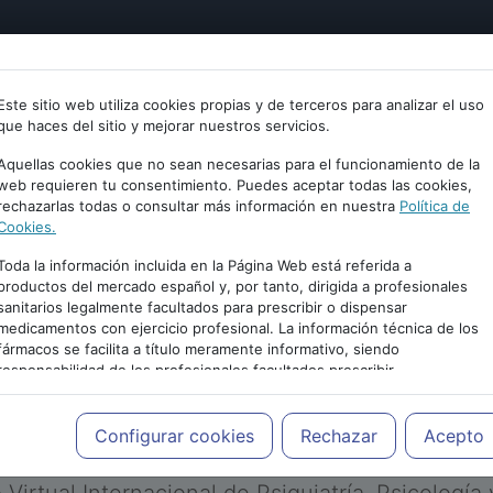
tría
Psicología
Neurociencia
Bienestar
Congreso
Este sitio web utiliza cookies propias y de terceros para analizar el uso
que haces del sitio y mejorar nuestros servicios.
Aquellas cookies que no sean necesarias para el funcionamiento de la
web requieren tu consentimiento. Puedes aceptar todas las cookies,
rechazarlas todas o consultar más información en nuestra
Política de
Cookies.
Toda la información incluida en la Página Web está referida a
productos del mercado español y, por tanto, dirigida a profesionales
sanitarios legalmente facultados para prescribir o dispensar
medicamentos con ejercicio profesional. La información técnica de los
PUBLICIDAD
fármacos se facilita a título meramente informativo, siendo
responsabilidad de los profesionales facultados prescribir
medicamentos y decidir, en cada caso concreto, el tratamiento más
adecuado a las necesidades del paciente.
Configurar cookies
Rechazar
Acepto