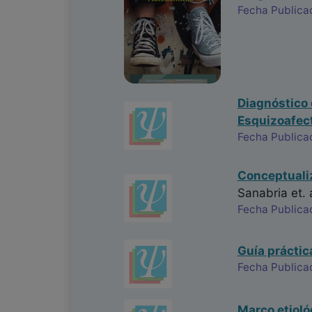
Fecha Publicac
Diagnóstico 
Esquizoafec
Fecha Publica
Conceptualiz
Sanabria
et. 
Fecha Publica
Guía práctic
Fecha Publica
Marco etioló