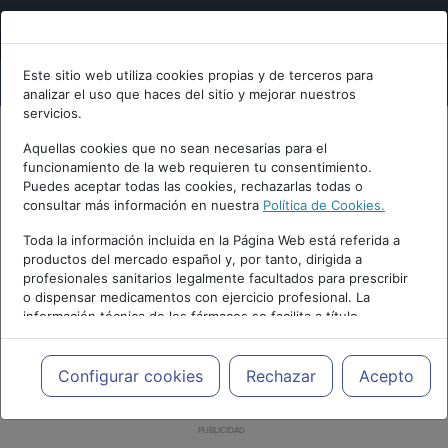
Este sitio web utiliza cookies propias y de terceros para
analizar el uso que haces del sitio y mejorar nuestros
servicios.
Aquellas cookies que no sean necesarias para el
funcionamiento de la web requieren tu consentimiento.
Puedes aceptar todas las cookies, rechazarlas todas o
consultar más información en nuestra
Política de Cookies.
Toda la información incluida en la Página Web está referida a
productos del mercado español y, por tanto, dirigida a
profesionales sanitarios legalmente facultados para prescribir
o dispensar medicamentos con ejercicio profesional. La
información técnica de los fármacos se facilita a título
meramente informativo, siendo responsabilidad de los
profesionales facultados prescribir medicamentos y decidir, en
cada caso concreto, el tratamiento más adecuado a las
Configurar cookies
Rechazar
Acepto
necesidades del paciente.
PUBLICIDAD