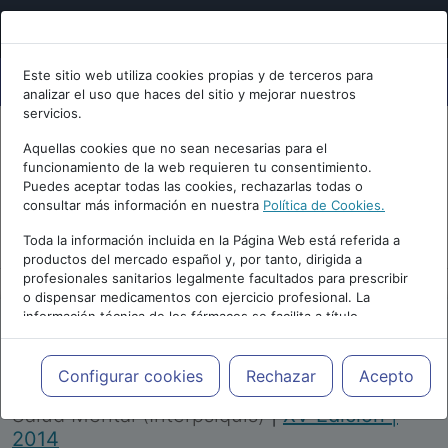
Este sitio web utiliza cookies propias y de terceros para
analizar el uso que haces del sitio y mejorar nuestros
servicios.
Aquellas cookies que no sean necesarias para el
funcionamiento de la web requieren tu consentimiento.
Puedes aceptar todas las cookies, rechazarlas todas o
consultar más información en nuestra
Política de Cookies.
PUBLICIDAD
Toda la información incluida en la Página Web está referida a
productos del mercado español y, por tanto, dirigida a
profesionales sanitarios legalmente facultados para prescribir
o dispensar medicamentos con ejercicio profesional. La
información técnica de los fármacos se facilita a título
meramente informativo, siendo responsabilidad de los
profesionales facultados prescribir medicamentos y decidir, en
Repositorio de Artículos
|
Congreso Virtual
cada caso concreto, el tratamiento más adecuado a las
Configurar cookies
Rechazar
Acepto
Internacional de Psiquiatría, Psicología y
necesidades del paciente.
Salud Mental (Interpsiquis)
|
XV Edición |
2014