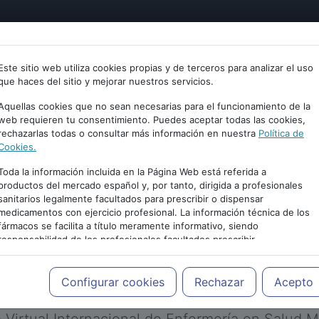
tría
Psicología
Neurociencia
Bienestar
Congreso
Este sitio web utiliza cookies propias y de terceros para analizar el uso
que haces del sitio y mejorar nuestros servicios.
Aquellas cookies que no sean necesarias para el funcionamiento de la
web requieren tu consentimiento. Puedes aceptar todas las cookies,
rechazarlas todas o consultar más información en nuestra
Política de
Cookies.
Toda la información incluida en la Página Web está referida a
productos del mercado español y, por tanto, dirigida a profesionales
sanitarios legalmente facultados para prescribir o dispensar
medicamentos con ejercicio profesional. La información técnica de los
PUBLICIDAD
fármacos se facilita a título meramente informativo, siendo
responsabilidad de los profesionales facultados prescribir
medicamentos y decidir, en cada caso concreto, el tratamiento más
adecuado a las necesidades del paciente.
Configurar cookies
Rechazar
Acepto