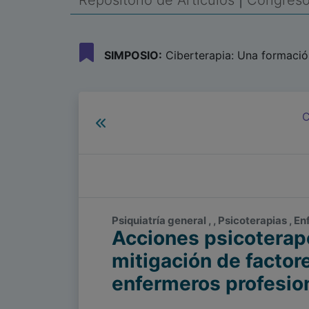
Repositorio de Artículos
|
Congreso 
SIMPOSIO:
Ciberterapia: Una formació
C
Psiquiatría general , , Psicoterapias , 
Acciones psicoterape
mitigación de factor
enfermeros profesion