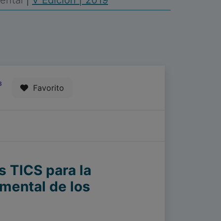
Mental
|
V Edición | 2019
3
Favorito
s TICS para la
 mental de los