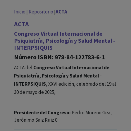
con ejercicio profesional. La información técnica de los
fármacos se facilita a título meramente informativo,
Inicio
|
Repositorio
|
ACTA
siendo responsabilidad de los profesionales
ACTA
facultados prescribir medicamentos y decidir, en cada
caso concreto, el tratamiento más adecuado a las
Congreso Virtual Internacional de
Psiquiatría, Psicología y Salud Mental -
necesidades del paciente.
INTERPSIQUIS
Número ISBN: 978-84-122783-6-1
ACTA del
Congreso Virtual Internacional de
Psiquiatría, Psicología y Salud Mental -
INTERPSIQUIS
, XXVI edición, celebrado del 19 al
30 de mayo de 2025,
Presidente del Congreso:
Pedro Moreno Gea,
Jerónimo Saiz Ruiz 0