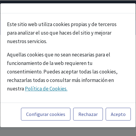
Este sitio web utiliza cookies propias y de terceros
para analizar el uso que haces del sitio y mejorar
nuestros servicios.
Aquellas cookies que no sean necesarias para el
funcionamiento de la web requieren tu
consentimiento. Puedes aceptar todas las cookies,
rechazarlas todas o consultar más información en
nuestra
Política de Cookies.
PUBLICIDAD
Toda la información incluida en la Página Web está
referida a productos del mercado español y, por
Configurar cookies
Rechazar
Acepto
tanto, dirigida a profesionales sanitarios legalmente
facultados para prescribir o dispensar medicamentos