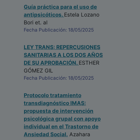
Guía práctica para el uso de
antipsicóticos.
Estela Lozano
Bori
et. al
Fecha Publicación: 18/05/2025
LEY TRANS: REPERCUSIONES
SANITARIAS A LOS DOS AÑOS
DE SU APROBACIÓN.
ESTHER
GÓMEZ GIL
Fecha Publicación: 18/05/2025
Protocolo tratamiento
transdiagnóstico IMAS:
propuesta de intervención
psicológica grupal con apoyo
individual en el Trastorno de
Ansiedad Social.
Azahara