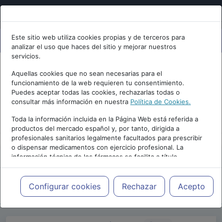
Este sitio web utiliza cookies propias y de terceros para
analizar el uso que haces del sitio y mejorar nuestros
servicios.
Aquellas cookies que no sean necesarias para el
funcionamiento de la web requieren tu consentimiento.
Puedes aceptar todas las cookies, rechazarlas todas o
consultar más información en nuestra
Política de Cookies.
PUBLICIDAD
Toda la información incluida en la Página Web está referida a
productos del mercado español y, por tanto, dirigida a
profesionales sanitarios legalmente facultados para prescribir
o dispensar medicamentos con ejercicio profesional. La
información técnica de los fármacos se facilita a título
meramente informativo, siendo responsabilidad de los
profesionales facultados prescribir medicamentos y decidir, en
Repositorio de Artículos
|
Psicologia.com
|
cada caso concreto, el tratamiento más adecuado a las
Configurar cookies
Rechazar
Acepto
27 Edición | 2023
necesidades del paciente.