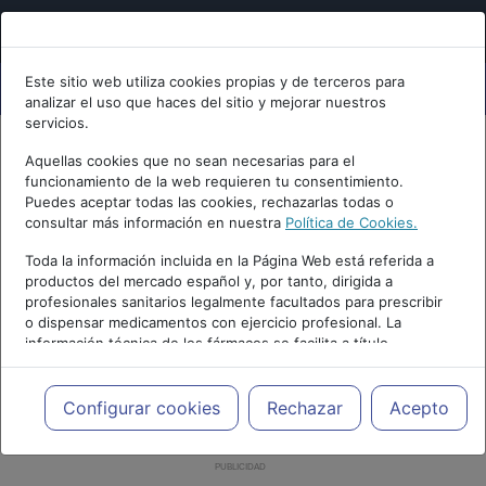
Este sitio web utiliza cookies propias y de terceros para
analizar el uso que haces del sitio y mejorar nuestros
servicios.
Aquellas cookies que no sean necesarias para el
funcionamiento de la web requieren tu consentimiento.
Puedes aceptar todas las cookies, rechazarlas todas o
consultar más información en nuestra
Política de Cookies.
Toda la información incluida en la Página Web está referida a
productos del mercado español y, por tanto, dirigida a
profesionales sanitarios legalmente facultados para prescribir
o dispensar medicamentos con ejercicio profesional. La
información técnica de los fármacos se facilita a título
meramente informativo, siendo responsabilidad de los
profesionales facultados prescribir medicamentos y decidir, en
cada caso concreto, el tratamiento más adecuado a las
Configurar cookies
Rechazar
Acepto
necesidades del paciente.
PUBLICIDAD