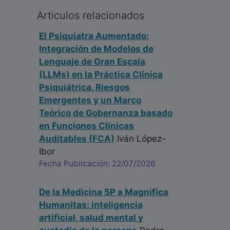
Articulos relacionados
El Psiquiatra Aumentado:
Integración de Modelos de
Lenguaje de Gran Escala
(LLMs) en la Práctica Clínica
Psiquiátrica, Riesgos
Emergentes y un Marco
Teórico de Gobernanza basado
en Funciones Clínicas
Auditables (FCA)
Iván López-
Ibor
Fecha Publicación: 22/07/2026
De la Medicina 5P a Magnifica
Humanitas: inteligencia
artificial, salud mental y