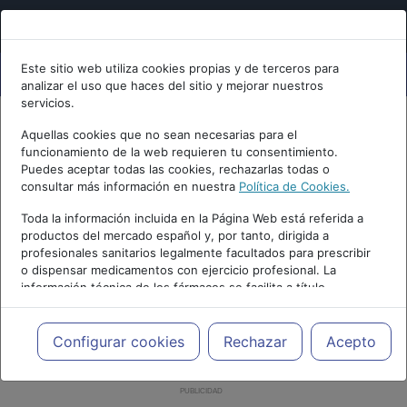
Este sitio web utiliza cookies propias y de terceros para
analizar el uso que haces del sitio y mejorar nuestros
servicios.
Aquellas cookies que no sean necesarias para el
funcionamiento de la web requieren tu consentimiento.
Puedes aceptar todas las cookies, rechazarlas todas o
consultar más información en nuestra
Política de Cookies.
Toda la información incluida en la Página Web está referida a
productos del mercado español y, por tanto, dirigida a
profesionales sanitarios legalmente facultados para prescribir
o dispensar medicamentos con ejercicio profesional. La
información técnica de los fármacos se facilita a título
meramente informativo, siendo responsabilidad de los
profesionales facultados prescribir medicamentos y decidir, en
cada caso concreto, el tratamiento más adecuado a las
Configurar cookies
Rechazar
Acepto
necesidades del paciente.
PUBLICIDAD