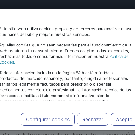
tría
Psicología
Neurociencia
Bienestar
Congreso
Este sitio web utiliza cookies propias y de terceros para analizar el uso
que haces del sitio y mejorar nuestros servicios.
Aquellas cookies que no sean necesarias para el funcionamiento de la
web requieren tu consentimiento. Puedes aceptar todas las cookies,
rechazarlas todas o consultar más información en nuestra
Política de
Cookies.
Toda la información incluida en la Página Web está referida a
productos del mercado español y, por tanto, dirigida a profesionales
sanitarios legalmente facultados para prescribir o dispensar
medicamentos con ejercicio profesional. La información técnica de los
PUBLICIDAD
fármacos se facilita a título meramente informativo, siendo
responsabilidad de los profesionales facultados prescribir
medicamentos y decidir, en cada caso concreto, el tratamiento más
adecuado a las necesidades del paciente.
Configurar cookies
Rechazar
Acepto