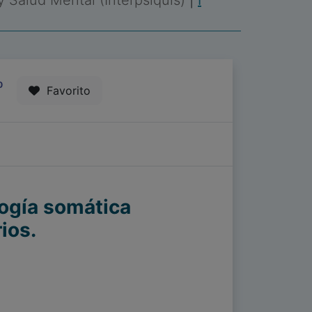
 y Salud Mental (Interpsiquis)
|
I
0
Favorito
ogía somática
ios.