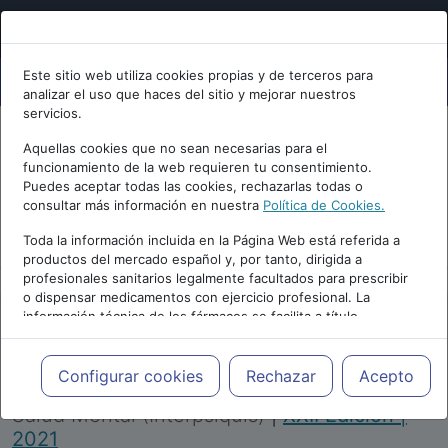
Este sitio web utiliza cookies propias y de terceros para
analizar el uso que haces del sitio y mejorar nuestros
servicios.
Aquellas cookies que no sean necesarias para el
funcionamiento de la web requieren tu consentimiento.
Puedes aceptar todas las cookies, rechazarlas todas o
consultar más información en nuestra
Política de Cookies.
PUBLICIDAD
Toda la información incluida en la Página Web está referida a
productos del mercado español y, por tanto, dirigida a
profesionales sanitarios legalmente facultados para prescribir
o dispensar medicamentos con ejercicio profesional. La
información técnica de los fármacos se facilita a título
meramente informativo, siendo responsabilidad de los
profesionales facultados prescribir medicamentos y decidir, en
Repositorio de Artículos
|
Congreso Virtual
cada caso concreto, el tratamiento más adecuado a las
Configurar cookies
Rechazar
Acepto
Internacional de Psiquiatría, Psicología y
necesidades del paciente.
Salud Mental (Interpsiquis)
|
XXII Edición |
2021