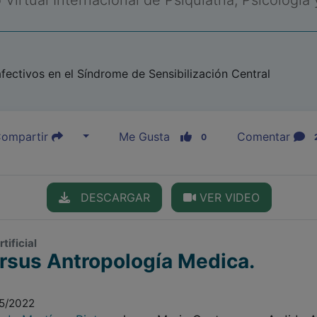
Virtual Internacional de Psiquiatría, Psicología
fectivos en el Síndrome de Sensibilización Central
ompartir
Me Gusta
Comentar
0
DESCARGAR
VER VIDEO
tificial
rsus Antropología Medica.
05/2022