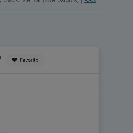
 y Salud Mental (Interpsiquis)
|
XXIII
2
Favorito