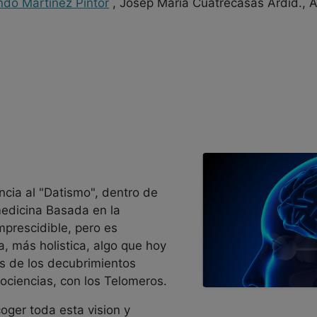
ndo Martínez Pintor
, Josep Maria Cuatrecasas Ardid., Al
ncia al "Datismo", dentro de
medicina Basada en la
mprescidible, pero es
, más holistica, algo que hoy
s de los decubrimientos
ociencias, con los Telomeros.
oger toda esta vision y