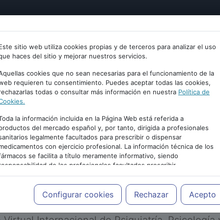
tría
Psicología
Neurociencia
Bienestar
Congreso
Este sitio web utiliza cookies propias y de terceros para analizar el uso
que haces del sitio y mejorar nuestros servicios.
Aquellas cookies que no sean necesarias para el funcionamiento de la
web requieren tu consentimiento. Puedes aceptar todas las cookies,
rechazarlas todas o consultar más información en nuestra
Política de
Cookies.
Toda la información incluida en la Página Web está referida a
productos del mercado español y, por tanto, dirigida a profesionales
sanitarios legalmente facultados para prescribir o dispensar
medicamentos con ejercicio profesional. La información técnica de los
PUBLICIDAD
fármacos se facilita a título meramente informativo, siendo
responsabilidad de los profesionales facultados prescribir
medicamentos y decidir, en cada caso concreto, el tratamiento más
adecuado a las necesidades del paciente.
Configurar cookies
Rechazar
Acepto