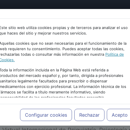
tría
Psicología
Neurociencia
Bienestar
Congreso
Este sitio web utiliza cookies propias y de terceros para analizar el uso
que haces del sitio y mejorar nuestros servicios.
Aquellas cookies que no sean necesarias para el funcionamiento de la
web requieren tu consentimiento. Puedes aceptar todas las cookies,
rechazarlas todas o consultar más información en nuestra
Política de
Cookies.
Toda la información incluida en la Página Web está referida a
productos del mercado español y, por tanto, dirigida a profesionales
sanitarios legalmente facultados para prescribir o dispensar
medicamentos con ejercicio profesional. La información técnica de los
PUBLICIDAD
fármacos se facilita a título meramente informativo, siendo
responsabilidad de los profesionales facultados prescribir
medicamentos y decidir, en cada caso concreto, el tratamiento más
adecuado a las necesidades del paciente.
Configurar cookies
Rechazar
Acepto