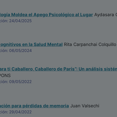
ogía Moldea el Apego Psicológico al Lugar
Aydasara O
ción: 24/04/2025
ognitivos en la Salud Mental
Rita Carpanchai Colquillo
ción: 06/05/2024
ra ti Caballero, Caballero de París”: Un análisis sisté
PONS
ción: 09/05/2022
ación para pérdidas de memoria
Juan Valsechi
ción: 29/04/2022