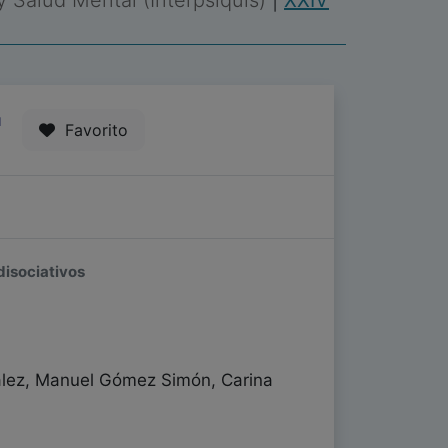
 y Salud Mental (Interpsiquis)
|
XXIV
1
Favorito
disociativos
ález, Manuel Gómez Simón, Carina