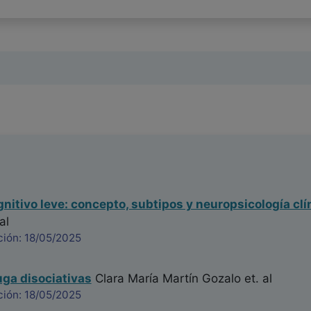
gnitivo leve: concepto, subtipos y neuropsicología clí
al
ción: 18/05/2025
ga disociativas
Clara María Martín Gozalo
et. al
ción: 18/05/2025