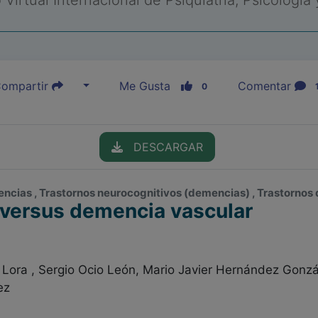
Virtual Internacional de Psiquiatría, Psicología
ompartir
Me Gusta
Comentar
0
DESCARGAR
encias , Trastornos neurocognitivos (demencias) , Trastornos 
 versus demencia vascular
ora , Sergio Ocio León, Mario Javier Hernández Gonz
ez