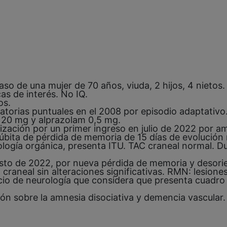
so de una mujer de 70 años, viuda, 2 hijos, 4 nietos.
 de interés. No IQ.
os.
torias puntuales en el 2008 por episodio adaptativo
a 20 mg y alprazolam 0,5 mg.
ización por un primer ingreso en julio de 2022 por am
súbita de pérdida de memoria de 15 días de evolución re
ología orgánica, presenta ITU. TAC craneal normal. D
osto de 2022, por nueva pérdida de memoria y desorie
 craneal sin alteraciones significativas. RMN: lesion
vicio de neurología que considera que presenta cuad
ón sobre la amnesia disociativa y demencia vascular.