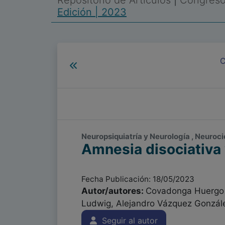
Repositorio de Artículos
|
Congreso 
Edición | 2023
C
Neuropsiquiatría y Neurología , Neuroci
Amnesia disociativa
Fecha Publicación: 18/05/2023
Autor/autores:
Covadonga Huergo L
Ludwig, Alejandro Vázquez Gonzál
Seguir al autor