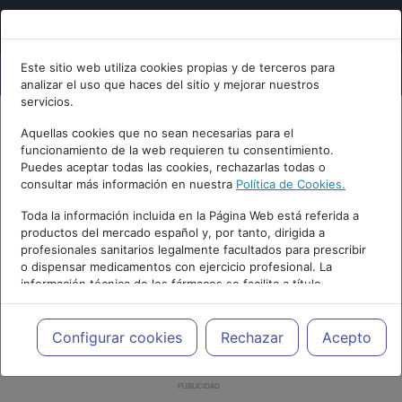
Este sitio web utiliza cookies propias y de terceros para
analizar el uso que haces del sitio y mejorar nuestros
servicios.
Aquellas cookies que no sean necesarias para el
funcionamiento de la web requieren tu consentimiento.
Puedes aceptar todas las cookies, rechazarlas todas o
consultar más información en nuestra
Política de Cookies.
Toda la información incluida en la Página Web está referida a
productos del mercado español y, por tanto, dirigida a
profesionales sanitarios legalmente facultados para prescribir
o dispensar medicamentos con ejercicio profesional. La
información técnica de los fármacos se facilita a título
meramente informativo, siendo responsabilidad de los
profesionales facultados prescribir medicamentos y decidir, en
cada caso concreto, el tratamiento más adecuado a las
Configurar cookies
Rechazar
Acepto
necesidades del paciente.
PUBLICIDAD