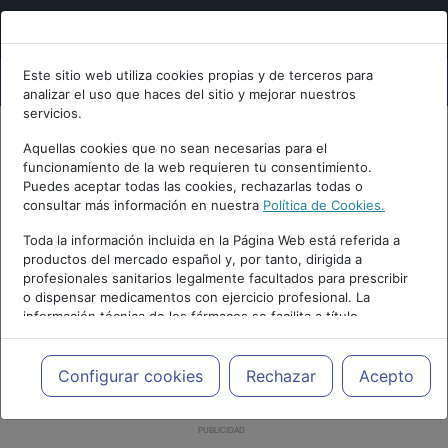
Este sitio web utiliza cookies propias y de terceros para
analizar el uso que haces del sitio y mejorar nuestros
servicios.
Aquellas cookies que no sean necesarias para el
funcionamiento de la web requieren tu consentimiento.
Puedes aceptar todas las cookies, rechazarlas todas o
consultar más información en nuestra
Política de Cookies.
Toda la información incluida en la Página Web está referida a
productos del mercado español y, por tanto, dirigida a
profesionales sanitarios legalmente facultados para prescribir
o dispensar medicamentos con ejercicio profesional. La
información técnica de los fármacos se facilita a título
meramente informativo, siendo responsabilidad de los
profesionales facultados prescribir medicamentos y decidir, en
cada caso concreto, el tratamiento más adecuado a las
Configurar cookies
Rechazar
Acepto
necesidades del paciente.
PUBLICIDAD