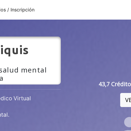
ios / Inscripción
iquis
 salud mental
a
43,7 Crédito
ico Virtual
V
tal.