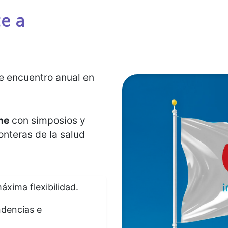
e a
de encuentro anual en
ne
con simposios y
onteras de la salud
áxima flexibilidad.
ndencias e