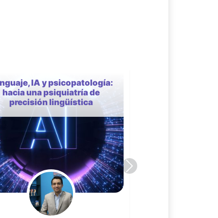
Las cien caras de la
Disautonomía