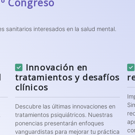
7º Congreso
es sanitarios interesados en la salud mental.
Innovación en
l
tratamientos y desafíos
r
clínicos
Im
Si
Descubre las últimas innovaciones en
re
.
tratamientos psiquiátricos. Nuestras
apr
ponencias presentarán enfoques
co
vanguardistas para mejorar tu práctica