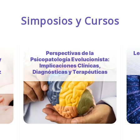
Simposios y Cursos
Lenguaje, IA y psicopatología:
ta:
hacia una psiquiatría de
precisión lingüística
as