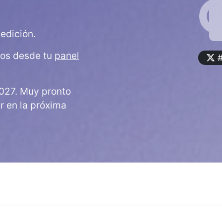
edición.
dos desde tu
panel
#
027. Muy pronto
ar en la próxima