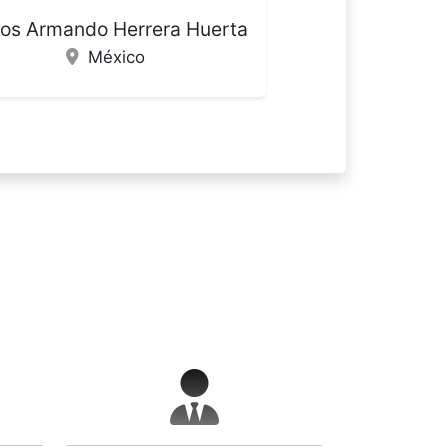
Manuel Álvarez Romero
España