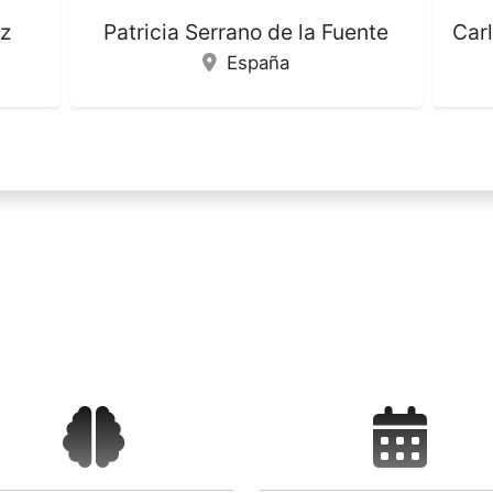
nte
Carlos Armando Herrera Huerta
México