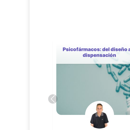
Trastornos psicóticos agu
y transitorios