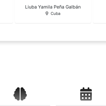
án
João Carlos Alchieri
Inês 
Brasil