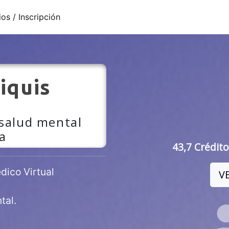
ios / Inscripción
iquis
 salud mental
a
43,7 Crédito
ico Virtual
V
tal.