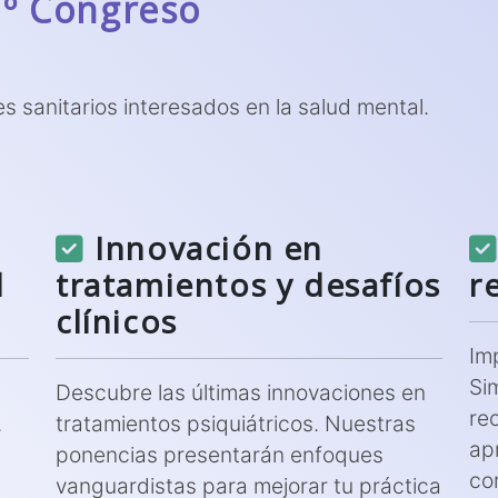
7º Congreso
es sanitarios interesados en la salud mental.
Innovación en
l
tratamientos y desafíos
r
clínicos
Im
Si
Descubre las últimas innovaciones en
re
.
tratamientos psiquiátricos. Nuestras
apr
ponencias presentarán enfoques
co
vanguardistas para mejorar tu práctica