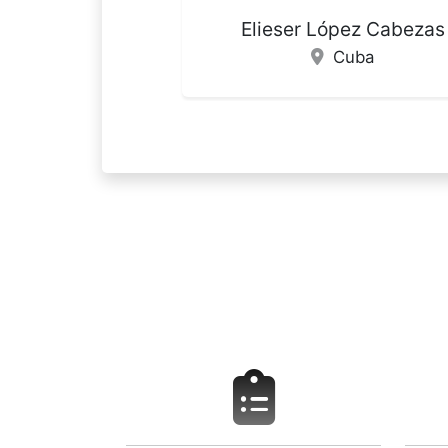
Liuba Yamila Peña Galb
Cuba