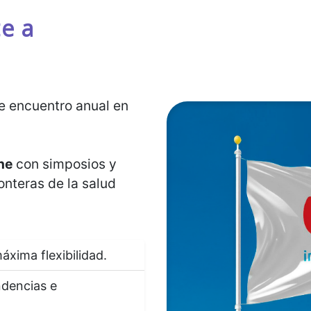
e a
de encuentro anual en
ne
con simposios y
onteras de la salud
áxima flexibilidad.
ndencias e