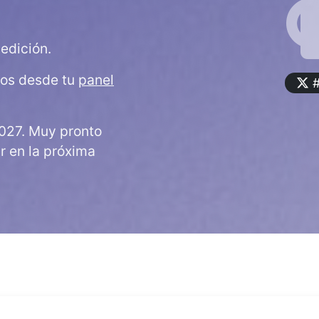
edición.
dos desde tu
panel
#
027. Muy pronto
ar en la próxima