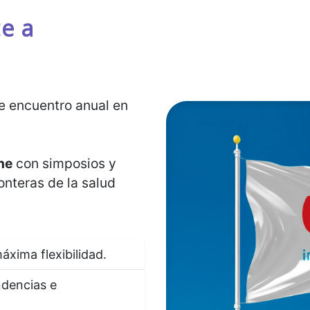
e a
de encuentro anual en
ne
con simposios y
onteras de la salud
áxima flexibilidad.
ndencias e