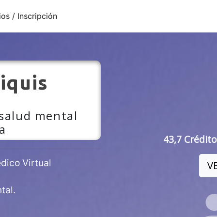
ios / Inscripción
iquis
 salud mental
a
43,7 Crédito
ico Virtual
V
tal.