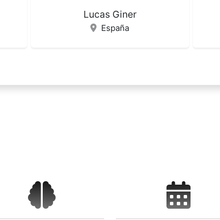
Julio Antonio Guija Villa
Marí
España