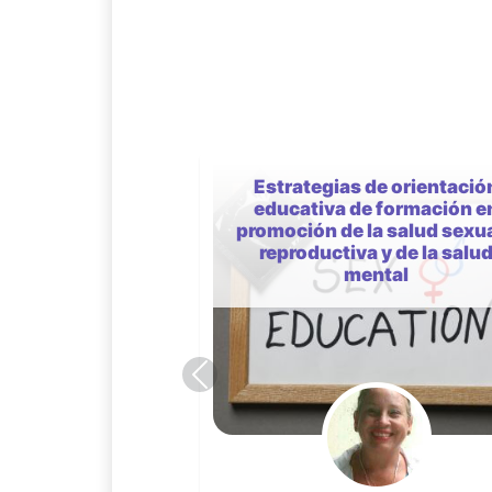
Riesgo suicida en context
vulnerables: personalidad
violencia y entornos
formativos en salud