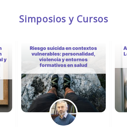
Simposios y Cursos
os
Actualización en Psiquiatría
,
Legal y Forense y Autopsias
Psicológicas