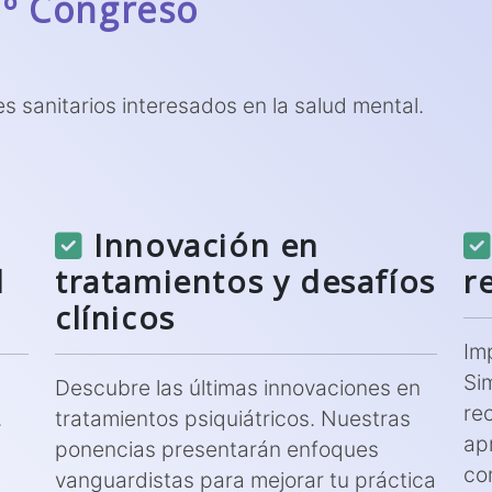
7º Congreso
es sanitarios interesados en la salud mental.
Innovación en
l
tratamientos y desafíos
r
clínicos
Im
Si
Descubre las últimas innovaciones en
re
.
tratamientos psiquiátricos. Nuestras
apr
ponencias presentarán enfoques
co
vanguardistas para mejorar tu práctica