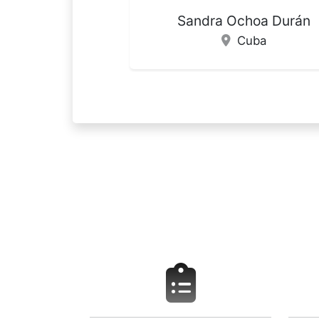
Lucas Giner
España