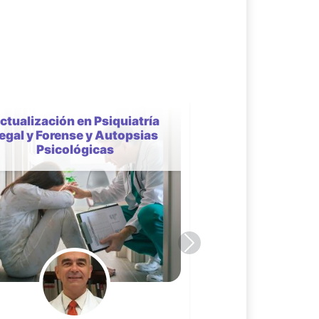
Empoderar para incluir,
capacitar para integrar:
nuevos paradigmas en
psiquiatría