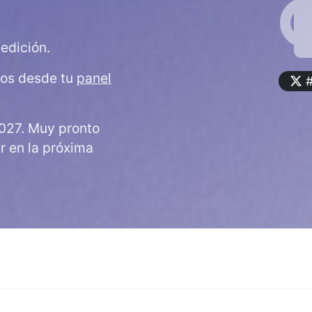
edición.
dos desde tu
panel
#
027. Muy pronto
ar en la próxima