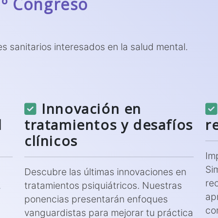
7º Congreso
es sanitarios interesados en la salud mental.
Innovación en
l
tratamientos y desafíos
r
clínicos
Im
Si
Descubre las últimas innovaciones en
re
.
tratamientos psiquiátricos. Nuestras
apr
ponencias presentarán enfoques
co
vanguardistas para mejorar tu práctica