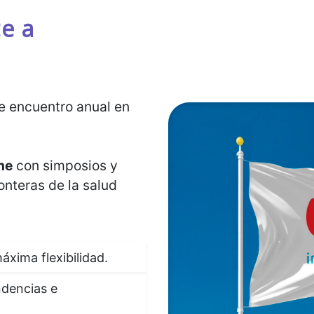
e a
de encuentro anual en
ne
con simposios y
onteras de la salud
áxima flexibilidad.
ndencias e