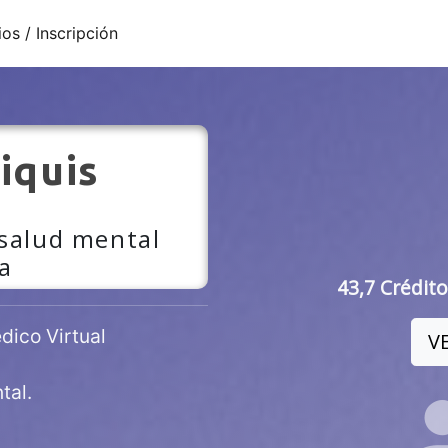
ios / Inscripción
iquis
 salud mental
a
43,7 Crédito
ico Virtual
V
tal.