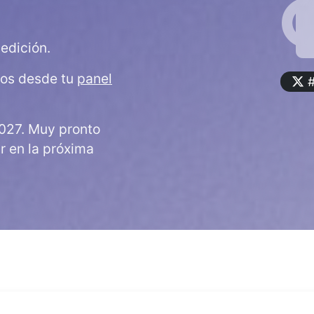
edición.
dos desde tu
panel
#
027. Muy pronto
ar en la próxima