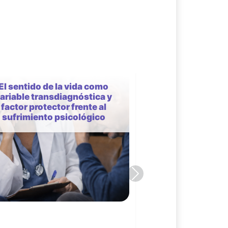
Home tDCS. Tratamientos
vanzados a domicilio”, en el
área de