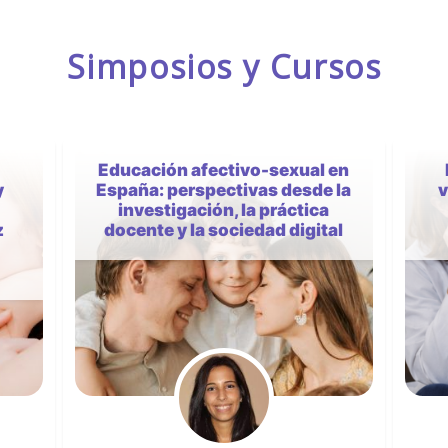
Simposios y Cursos
 en
El sentido de la vida como
 la
variable transdiagnóstica y
a
a
factor protector frente al
al
sufrimiento psicológico