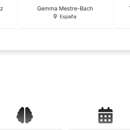
Teresa Lozano Antolínez
España