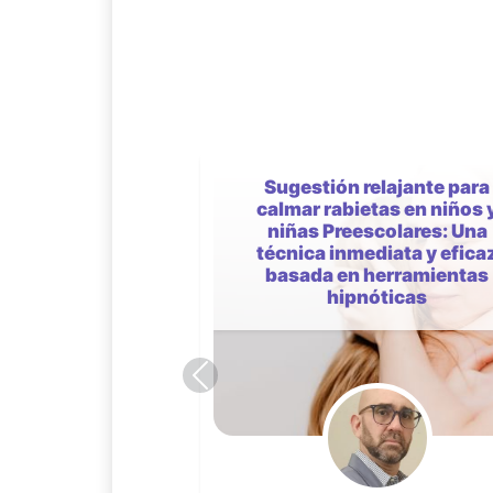
Educación afectivo-sexual
España: perspectivas desde
investigación, la práctic
docente y la sociedad digit