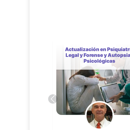
Envejecer, enfermar y cuid
en la era digital: Proyecto
SACRED una iniciativa
innovadora para Empoder
Cuidados y Enriquecer Vid