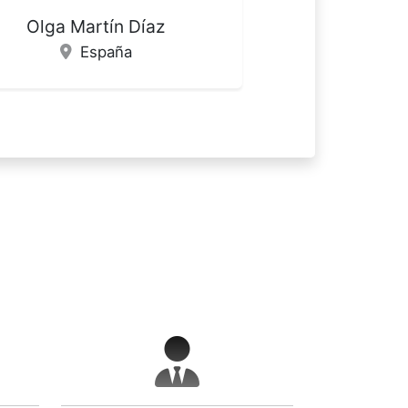
guel Angel Alvarez de Mon
España