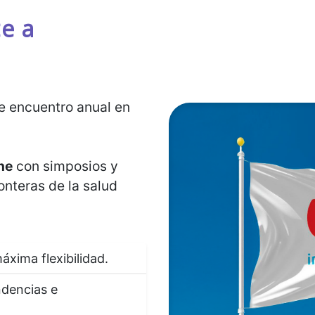
e a
de encuentro anual en
ne
con simposios y
onteras de la salud
áxima flexibilidad.
ndencias e