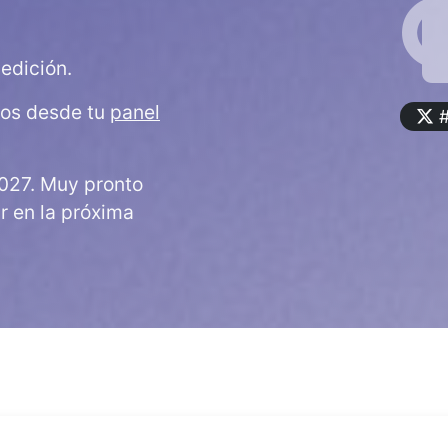
edición.
dos desde tu
panel
#
027. Muy pronto
ar en la próxima