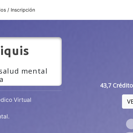
ios / Inscripción
iquis
 salud mental
a
43,7 Crédito
ico Virtual
V
tal.