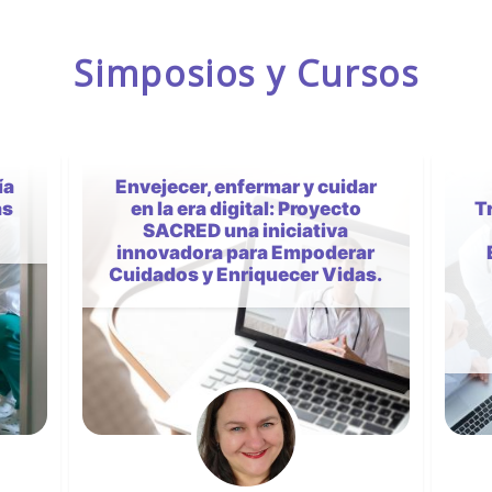
Simposios y Cursos
ar
Más allá de la clínica: el
Trabajo Social Sanitario en el
Programa de Enlace de
ar
Educación y Salud Mental;
as.
aportaciones y
coordinaciones
imprescindibles en el
programa.