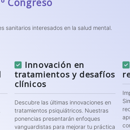
7º Congreso
es sanitarios interesados en la salud mental.
Innovación en
l
tratamientos y desafíos
r
clínicos
Im
Si
Descubre las últimas innovaciones en
re
.
tratamientos psiquiátricos. Nuestras
apr
ponencias presentarán enfoques
co
vanguardistas para mejorar tu práctica