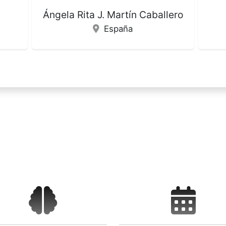
lero
Olga Martín Díaz
Mi
España