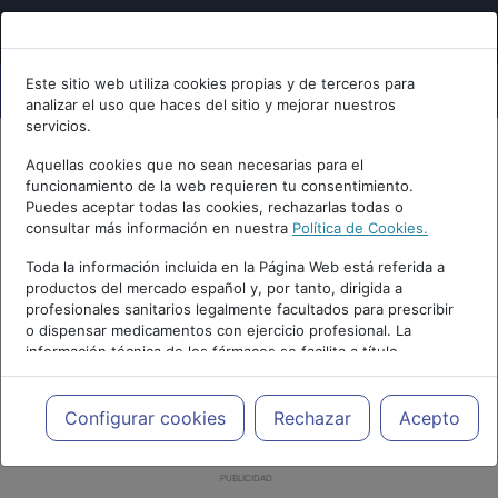
Este sitio web utiliza cookies propias y de terceros para
analizar el uso que haces del sitio y mejorar nuestros
servicios.
Aquellas cookies que no sean necesarias para el
funcionamiento de la web requieren tu consentimiento.
Puedes aceptar todas las cookies, rechazarlas todas o
consultar más información en nuestra
Política de Cookies.
Toda la información incluida en la Página Web está referida a
productos del mercado español y, por tanto, dirigida a
profesionales sanitarios legalmente facultados para prescribir
o dispensar medicamentos con ejercicio profesional. La
información técnica de los fármacos se facilita a título
meramente informativo, siendo responsabilidad de los
profesionales facultados prescribir medicamentos y decidir, en
cada caso concreto, el tratamiento más adecuado a las
Configurar cookies
Rechazar
Acepto
necesidades del paciente.
PUBLICIDAD