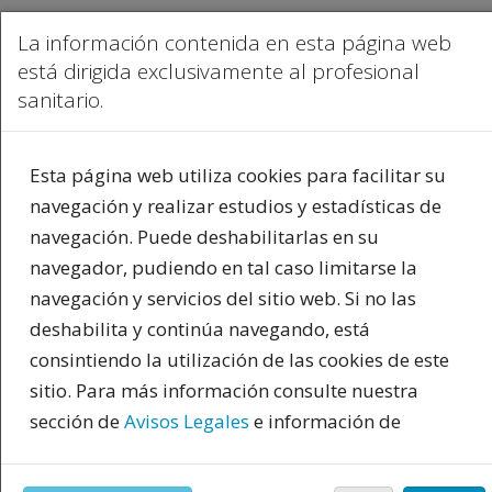
La información contenida en esta página web
está dirigida exclusivamente al profesional
sanitario.
PUBLICIDAD
Esta página web utiliza cookies para facilitar su
navegación y realizar estudios y estadísticas de
navegación. Puede deshabilitarlas en su
navegador, pudiendo en tal caso limitarse la
navegación y servicios del sitio web. Si no las
deshabilita y continúa navegando, está
consintiendo la utilización de las cookies de este
INICIO
|
BLOGS
|
BLOG DE PSIQUIATRIA.COM
|
MOLLET DEL VALLES.
PSICOLOGOS PSIQUIATRAS. EXPERIENCIA COMPARTIDA SOBRE SALUD
sitio. Para más información consulte nuestra
MENTAL Y ESTILOS DE VIDA
sección de
Avisos Legales
e información de
Blog de psiquiatria.com
cookies. Al pulsar "acepto" reconoce haber leído y
estar de acuerdo con nuestra última modificación