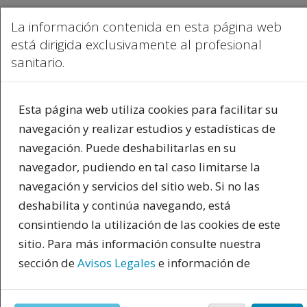
La información contenida en esta página web
está dirigida exclusivamente al profesional
sanitario.
PUBLICIDAD
Esta página web utiliza cookies para facilitar su
navegación y realizar estudios y estadísticas de
navegación. Puede deshabilitarlas en su
navegador, pudiendo en tal caso limitarse la
navegación y servicios del sitio web. Si no las
deshabilita y continúa navegando, está
consintiendo la utilización de las cookies de este
INICIO
|
BLOGS
|
BLOG DE PSIQUIATRIA.COM
|
¿QUÉ ES LA ADICCIÓN A LOS
ANSIOLÍTICOS Y POR QUÉ PREOCUPA?
sitio. Para más información consulte nuestra
sección de
Avisos Legales
e información de
Blog de psiquiatria.com
cookies. Al pulsar "acepto" reconoce haber leído y
estar de acuerdo con nuestra última modificación
Blog de psiquiatria.com
Seguir al autor