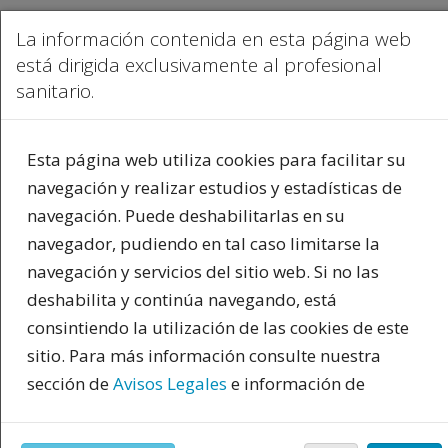
La información contenida en esta página web
está dirigida exclusivamente al profesional
sanitario.
PUBLICIDAD
Esta página web utiliza cookies para facilitar su
navegación y realizar estudios y estadísticas de
navegación. Puede deshabilitarlas en su
navegador, pudiendo en tal caso limitarse la
navegación y servicios del sitio web. Si no las
deshabilita y continúa navegando, está
consintiendo la utilización de las cookies de este
INICIO
|
BLOGS
|
BLOG DE PSIQUIATRIA.COM
|
CUANDO EL CORAZÓN SE
APAGA: ENTENDER Y SANAR EL DISTANCIAMIENTO EMOCIONAL
sitio. Para más información consulte nuestra
sección de
Avisos Legales
e información de
Blog de psiquiatria.com
cookies. Al pulsar "acepto" reconoce haber leído y
estar de acuerdo con nuestra última modificación
Blog de psiquiatria.com
Seguir al autor