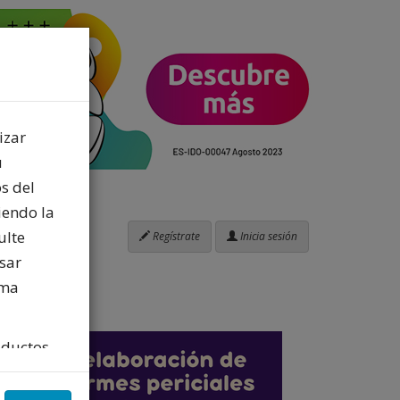
izar
u
s del
iendo la
ulte
Regístrate
Inicia sesión
sar
ima
oductos
ios
 con