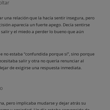
oltar
 una relación que la hacía sentir insegura, pero
isión aparecía un fuerte apego. Decía sentirse
 salir y el miedo a perder lo bueno que aún
ue no estaba “confundida porque sí”, sino porque
cesitaba salir y otra no quería renunciar al
dejar de exigirse una respuesta inmediata.
jo
ena, pero implicaba mudarse y dejar atrás su
asmo y ansiedad. Un día estaba convencido de