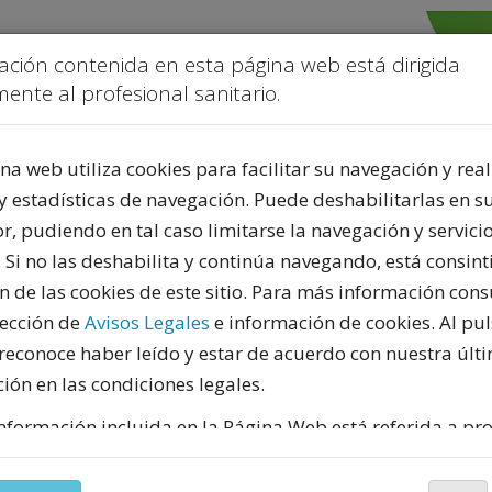
ación contenida en esta página web está dirigida
ente al profesional sanitario.
na web utiliza cookies para facilitar su navegación y real
y estadísticas de navegación. Puede deshabilitarlas en s
, pudiendo en tal caso limitarse la navegación y servicio
PUBLICIDAD
. Si no las deshabilita y continúa navegando, está consint
ón de las cookies de este sitio. Para más información cons
sección de
Avisos Legales
e información de cookies. Al pul
reconoce haber leído y estar de acuerdo con nuestra últ
ión en las condiciones legales.
IONAL: CUANDO SIENTES DOS COSAS AL MISMO TIEMPO
nformación incluida en la Página Web está referida a pr
do español y, por tanto, dirigida a profesionales sanitar
te facultados para prescribir o dispensar medicamentos