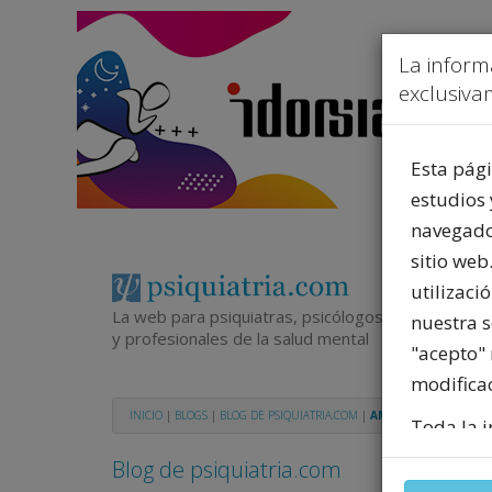
La inform
exclusivam
Esta pági
estudios 
navegador
sitio web
utilizaci
La web para psiquiatras, psicólogos
nuestra 
y profesionales de la salud mental
"acepto" 
modificac
INICIO
|
BLOGS
|
BLOG DE PSIQUIATRIA.COM
|
AMBIVALENCIA EMOC
Toda la i
del merca
Blog de psiquiatria.com
legalmen