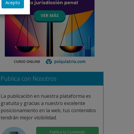
Acepto
ilita a
ada caso
ente.
Publica con Nosotros
La publicación en nuestra plataforma es
gratuita y gracias a nuestro excelente
posicionamiento en la web, tus contenidos
tendrán mejor visibilidad.
Publica tu Contenido