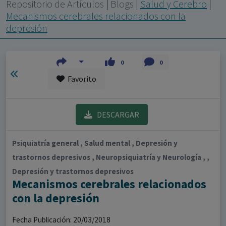
con ejercicio profesional. La información técnica de los
Repositorio de Artículos
|
Blogs
|
Salud y Cerebro
|
fármacos se facilita a título meramente informativo,
Mecanismos cerebrales relacionados con la
depresión
siendo responsabilidad de los profesionales
facultados prescribir medicamentos y decidir, en cada
caso concreto, el tratamiento más adecuado a las
0
0
necesidades del paciente.
Favorito
DESCARGAR
Psiquiatría general , Salud mental , Depresión y
trastornos depresivos , Neuropsiquiatría y Neurología , ,
Depresión y trastornos depresivos
Mecanismos cerebrales relacionados
con la depresión
Fecha Publicación: 20/03/2018