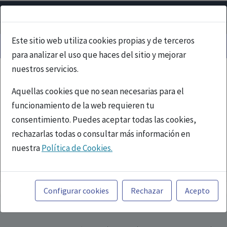
Este sitio web utiliza cookies propias y de terceros
para analizar el uso que haces del sitio y mejorar
nuestros servicios.
Aquellas cookies que no sean necesarias para el
funcionamiento de la web requieren tu
consentimiento. Puedes aceptar todas las cookies,
rechazarlas todas o consultar más información en
nuestra
Política de Cookies.
PUBLICIDAD
Toda la información incluida en la Página Web está
referida a productos del mercado español y, por
Configurar cookies
Rechazar
Acepto
tanto, dirigida a profesionales sanitarios legalmente
facultados para prescribir o dispensar medicamentos