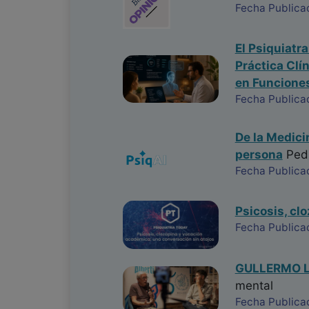
Fecha Publica
El Psiquiatr
Práctica Clí
en Funciones
Fecha Publica
De la Medici
persona
Ped
Fecha Publica
Psicosis, cl
Fecha Publica
GULLERMO LA
mental
Fecha Publica