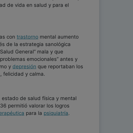
dad de vida en salud y para el
nas con
trastorno
mental aumento
és de la estrategia sanológica
“Salud General” mala y que
 problemas emocionales” antes y
ismo y
depresión
que reportaban los
 felicidad y calma.
l estado de salud física y mental
36 permitió valorar los logros
erapéutica
para la
psiquiatría
.