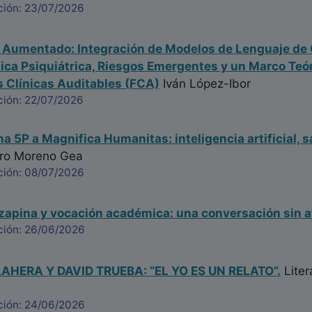
ción: 23/07/2026
a Aumentado: Integración de Modelos de Lenguaje de 
nica Psiquiátrica, Riesgos Emergentes y un Marco Te
 Clínicas Auditables (FCA)
Iván López-Ibor
ción: 22/07/2026
na 5P a Magnifica Humanitas: inteligencia artificial, s
ro Moreno Gea
ción: 08/07/2026
ozapina y vocación académica: una conversación sin a
ción: 26/06/2026
HERA Y DAVID TRUEBA: “EL YO ES UN RELATO”.
Liter
ción: 24/06/2026