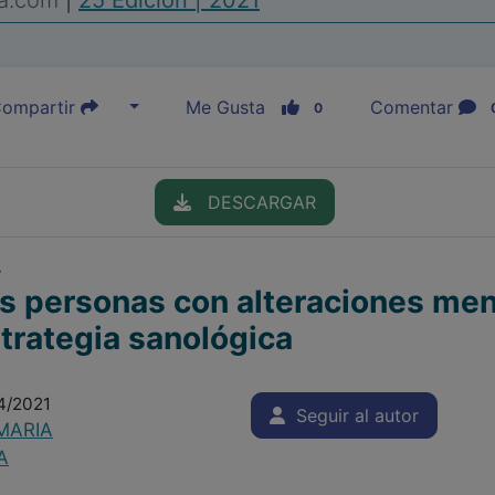
ia.com
|
25 Edición | 2021
ompartir
Me Gusta
Comentar
0
DESCARGAR
r
as personas con alteraciones men
strategia sanológica
4/2021
Seguir al autor
MARIA
A