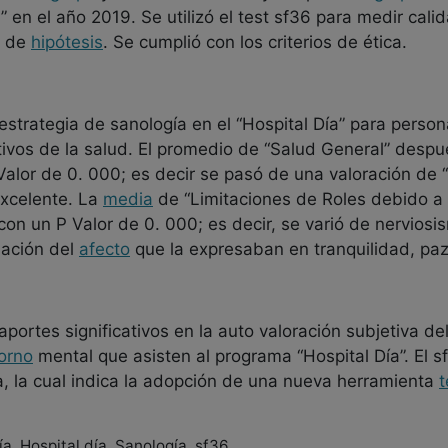
” en el año 2019. Se utilizó el test sf36 para medir cali
a de
hipótesis
. Se cumplió con los criterios de ética.
estrategia de sanología en el “Hospital Día” para perso
tivos de la salud. El promedio de “Salud General” despu
Valor de 0. 000; es decir se pasó de una valoración de 
xcelente. La
media
de “Limitaciones de Roles debido a
on un P Valor de 0. 000; es decir, se varió de nervios
ación del
afecto
que la expresaban en tranquilidad, paz,
portes significativos en la auto valoración subjetiva de
torno
mental que asisten al programa “Hospital Día”. El sf
a, la cual indica la adopción de una nueva herramienta
t
a, Hospital día, Sanología, sf36.