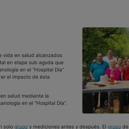
de vida en salud alcanzados
al en etapa sub aguda que
nología en el “Hospital Día”
rar el impacto de ésta
a en salud mediante la
anología en el “Hospital Día”.
un solo
grupo
y mediciones antes y después. El
grupo
de 