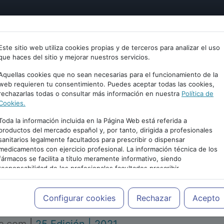
tría
Psicología
Neurociencia
Bienestar
Congreso
Este sitio web utiliza cookies propias y de terceros para analizar el uso
que haces del sitio y mejorar nuestros servicios.
Aquellas cookies que no sean necesarias para el funcionamiento de la
web requieren tu consentimiento. Puedes aceptar todas las cookies,
rechazarlas todas o consultar más información en nuestra
Política de
Cookies.
Toda la información incluida en la Página Web está referida a
productos del mercado español y, por tanto, dirigida a profesionales
sanitarios legalmente facultados para prescribir o dispensar
medicamentos con ejercicio profesional. La información técnica de los
PUBLICIDAD
fármacos se facilita a título meramente informativo, siendo
responsabilidad de los profesionales facultados prescribir
medicamentos y decidir, en cada caso concreto, el tratamiento más
adecuado a las necesidades del paciente.
Configurar cookies
Rechazar
Acepto