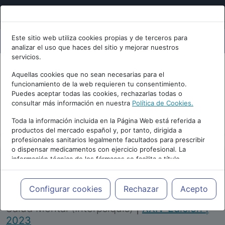
Este sitio web utiliza cookies propias y de terceros para
analizar el uso que haces del sitio y mejorar nuestros
servicios.
Aquellas cookies que no sean necesarias para el
funcionamiento de la web requieren tu consentimiento.
Puedes aceptar todas las cookies, rechazarlas todas o
consultar más información en nuestra
Política de Cookies.
PUBLICIDAD
Toda la información incluida en la Página Web está referida a
productos del mercado español y, por tanto, dirigida a
profesionales sanitarios legalmente facultados para prescribir
o dispensar medicamentos con ejercicio profesional. La
información técnica de los fármacos se facilita a título
meramente informativo, siendo responsabilidad de los
profesionales facultados prescribir medicamentos y decidir, en
Repositorio de Artículos
|
Congreso Virtual
cada caso concreto, el tratamiento más adecuado a las
Configurar cookies
Rechazar
Acepto
Internacional de Psiquiatría, Psicología y
necesidades del paciente.
Salud Mental (Interpsiquis)
|
XXIV Edición |
2023