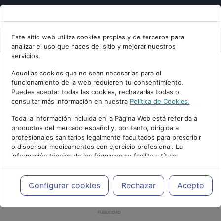
Este sitio web utiliza cookies propias y de terceros para
analizar el uso que haces del sitio y mejorar nuestros
servicios.
Aquellas cookies que no sean necesarias para el
funcionamiento de la web requieren tu consentimiento.
Puedes aceptar todas las cookies, rechazarlas todas o
consultar más información en nuestra
Política de Cookies.
Toda la información incluida en la Página Web está referida a
productos del mercado español y, por tanto, dirigida a
profesionales sanitarios legalmente facultados para prescribir
o dispensar medicamentos con ejercicio profesional. La
información técnica de los fármacos se facilita a título
meramente informativo, siendo responsabilidad de los
profesionales facultados prescribir medicamentos y decidir, en
cada caso concreto, el tratamiento más adecuado a las
Configurar cookies
Rechazar
Acepto
necesidades del paciente.
PUBLICIDAD