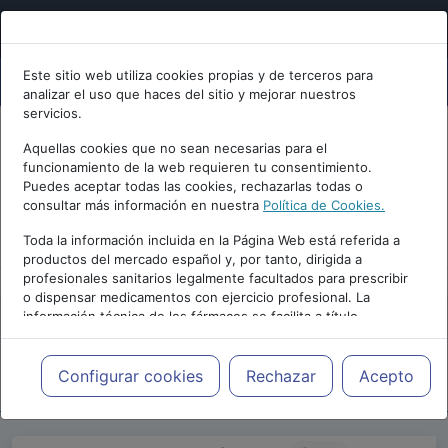
Este sitio web utiliza cookies propias y de terceros para
analizar el uso que haces del sitio y mejorar nuestros
servicios.
Aquellas cookies que no sean necesarias para el
funcionamiento de la web requieren tu consentimiento.
Puedes aceptar todas las cookies, rechazarlas todas o
consultar más información en nuestra
Política de Cookies.
PUBLICIDAD
Toda la información incluida en la Página Web está referida a
productos del mercado español y, por tanto, dirigida a
profesionales sanitarios legalmente facultados para prescribir
o dispensar medicamentos con ejercicio profesional. La
información técnica de los fármacos se facilita a título
meramente informativo, siendo responsabilidad de los
profesionales facultados prescribir medicamentos y decidir, en
Repositorio de Artículos
|
Congreso Virtual
cada caso concreto, el tratamiento más adecuado a las
Configurar cookies
Rechazar
Acepto
Internacional de Psicología
|
II Edición | 2018
necesidades del paciente.