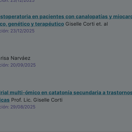
ción: 23/12/2025
stoperatoria en pacientes con canalopatías y miocard
ico, genético y terapéutico
Giselle Corti
et. al
ción: 23/12/2025
isa Narváez
ción: 20/09/2025
rial multi-ómico en catatonía secundaria a trastorno
icas
Prof. Lic. Giselle Corti
ción: 29/08/2025