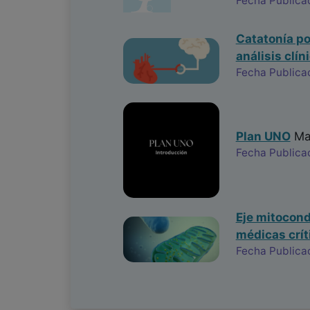
Fecha Publica
Catatonía po
análisis clín
Fecha Publica
Plan UNO
Mar
Fecha Publica
Eje mitocond
médicas crít
Fecha Publica