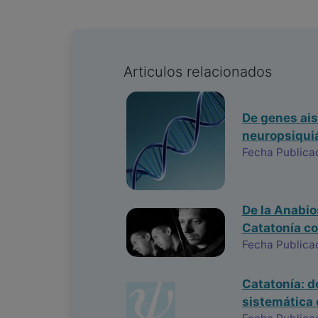
Articulos relacionados
De genes ais
neuropsiqui
Fecha Publica
De la Anabio
Catatonía co
Fecha Publica
Catatonía: d
sistemática 