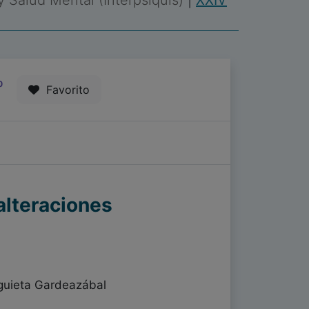
 y Salud Mental (Interpsiquis)
|
XXIV
0
Favorito
alteraciones
eguieta Gardeazábal