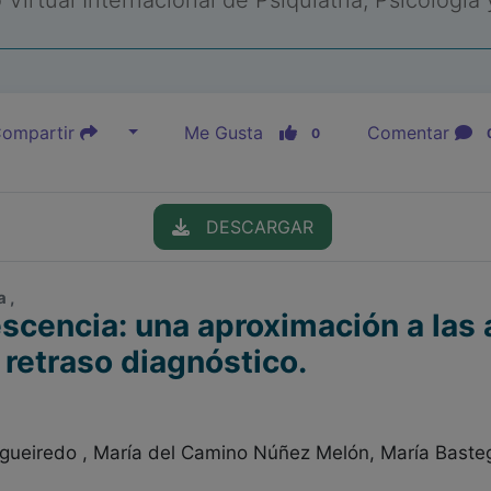
Virtual Internacional de Psiquiatría, Psicología
ompartir
Me Gusta
Comentar
0
DESCARGAR
 ,
escencia: una aproximación a las 
 retraso diagnóstico.
igueiredo , María del Camino Núñez Melón, María Bast