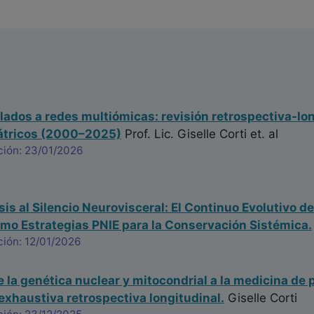
lados a redes multiómicas: revisión retrospectiva-lon
átricos (2000–2025)
Prof. Lic. Giselle Corti
et. al
ción: 23/01/2026
sis al Silencio Neurovisceral: El Continuo Evolutivo d
mo Estrategias PNIE para la Conservación Sistémica.
ción: 12/01/2026
e la genética nuclear y mitocondrial a la medicina de 
exhaustiva retrospectiva longitudinal.
Giselle Corti