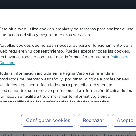
tría
Psicología
Neurociencia
Bienestar
Congreso
Este sitio web utiliza cookies propias y de terceros para analizar el uso
que haces del sitio y mejorar nuestros servicios.
Aquellas cookies que no sean necesarias para el funcionamiento de la
web requieren tu consentimiento. Puedes aceptar todas las cookies,
rechazarlas todas o consultar más información en nuestra
Política de
Cookies.
Toda la información incluida en la Página Web está referida a
productos del mercado español y, por tanto, dirigida a profesionales
sanitarios legalmente facultados para prescribir o dispensar
medicamentos con ejercicio profesional. La información técnica de los
PUBLICIDAD
fármacos se facilita a título meramente informativo, siendo
responsabilidad de los profesionales facultados prescribir
medicamentos y decidir, en cada caso concreto, el tratamiento más
adecuado a las necesidades del paciente.
Configurar cookies
Rechazar
Acepto