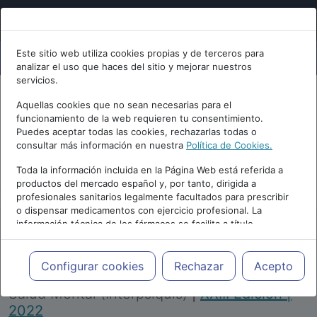
Este sitio web utiliza cookies propias y de terceros para
analizar el uso que haces del sitio y mejorar nuestros
servicios.
Aquellas cookies que no sean necesarias para el
funcionamiento de la web requieren tu consentimiento.
Puedes aceptar todas las cookies, rechazarlas todas o
consultar más información en nuestra
Política de Cookies.
PUBLICIDAD
Toda la información incluida en la Página Web está referida a
productos del mercado español y, por tanto, dirigida a
profesionales sanitarios legalmente facultados para prescribir
o dispensar medicamentos con ejercicio profesional. La
información técnica de los fármacos se facilita a título
meramente informativo, siendo responsabilidad de los
profesionales facultados prescribir medicamentos y decidir, en
Repositorio de Artículos
|
Congreso Virtual
cada caso concreto, el tratamiento más adecuado a las
Configurar cookies
Rechazar
Acepto
Internacional de Psiquiatría, Psicología y
necesidades del paciente.
Salud Mental (Interpsiquis)
|
XXIII Edición |
2022