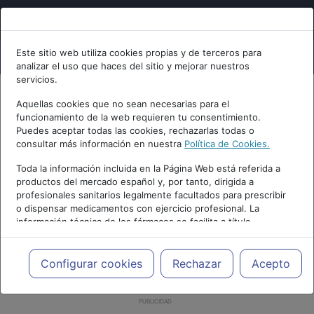
Este sitio web utiliza cookies propias y de terceros para
analizar el uso que haces del sitio y mejorar nuestros
servicios.
Aquellas cookies que no sean necesarias para el
funcionamiento de la web requieren tu consentimiento.
Puedes aceptar todas las cookies, rechazarlas todas o
consultar más información en nuestra
Política de Cookies.
Toda la información incluida en la Página Web está referida a
productos del mercado español y, por tanto, dirigida a
profesionales sanitarios legalmente facultados para prescribir
o dispensar medicamentos con ejercicio profesional. La
información técnica de los fármacos se facilita a título
meramente informativo, siendo responsabilidad de los
profesionales facultados prescribir medicamentos y decidir, en
cada caso concreto, el tratamiento más adecuado a las
Configurar cookies
Rechazar
Acepto
necesidades del paciente.
PUBLICIDAD