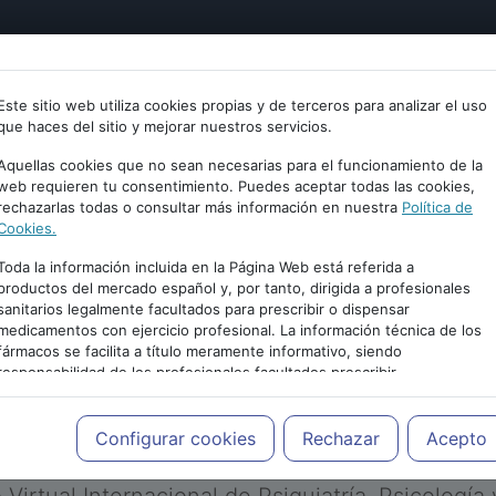
tría
Psicología
Neurociencia
Bienestar
Congreso
Este sitio web utiliza cookies propias y de terceros para analizar el uso
que haces del sitio y mejorar nuestros servicios.
Aquellas cookies que no sean necesarias para el funcionamiento de la
web requieren tu consentimiento. Puedes aceptar todas las cookies,
rechazarlas todas o consultar más información en nuestra
Política de
Cookies.
Toda la información incluida en la Página Web está referida a
productos del mercado español y, por tanto, dirigida a profesionales
sanitarios legalmente facultados para prescribir o dispensar
medicamentos con ejercicio profesional. La información técnica de los
PUBLICIDAD
fármacos se facilita a título meramente informativo, siendo
responsabilidad de los profesionales facultados prescribir
medicamentos y decidir, en cada caso concreto, el tratamiento más
adecuado a las necesidades del paciente.
Configurar cookies
Rechazar
Acepto