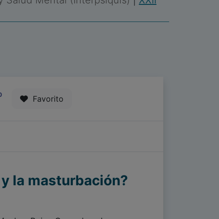
 y Salud Mental (Interpsiquis)
|
XXII
0
Favorito
 y la masturbación?