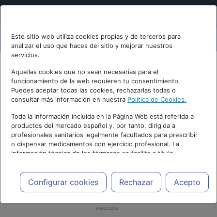
Este sitio web utiliza cookies propias y de terceros para
analizar el uso que haces del sitio y mejorar nuestros
servicios.
Aquellas cookies que no sean necesarias para el
funcionamiento de la web requieren tu consentimiento.
Puedes aceptar todas las cookies, rechazarlas todas o
consultar más información en nuestra
Política de Cookies.
Toda la información incluida en la Página Web está referida a
productos del mercado español y, por tanto, dirigida a
profesionales sanitarios legalmente facultados para prescribir
o dispensar medicamentos con ejercicio profesional. La
información técnica de los fármacos se facilita a título
meramente informativo, siendo responsabilidad de los
profesionales facultados prescribir medicamentos y decidir, en
cada caso concreto, el tratamiento más adecuado a las
Configurar cookies
Rechazar
Acepto
necesidades del paciente.
PUBLICIDAD