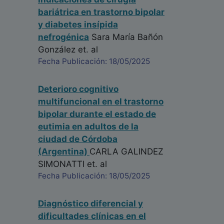
bariátrica en trastorno bipolar
y diabetes insípida
nefrogénica
Sara María Bañón
González
et. al
Fecha Publicación: 18/05/2025
Deterioro cognitivo
multifuncional en el trastorno
bipolar durante el estado de
eutimia en adultos de la
ciudad de Córdoba
(Argentina)
CARLA GALINDEZ
SIMONATTI
et. al
Fecha Publicación: 18/05/2025
Diagnóstico diferencial y
dificultades clínicas en el