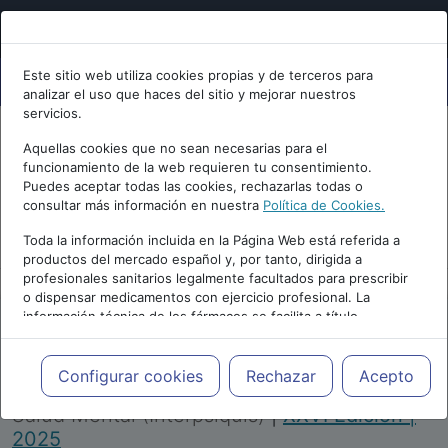
Este sitio web utiliza cookies propias y de terceros para
analizar el uso que haces del sitio y mejorar nuestros
servicios.
Aquellas cookies que no sean necesarias para el
funcionamiento de la web requieren tu consentimiento.
Puedes aceptar todas las cookies, rechazarlas todas o
consultar más información en nuestra
Política de Cookies.
PUBLICIDAD
Toda la información incluida en la Página Web está referida a
productos del mercado español y, por tanto, dirigida a
profesionales sanitarios legalmente facultados para prescribir
o dispensar medicamentos con ejercicio profesional. La
información técnica de los fármacos se facilita a título
meramente informativo, siendo responsabilidad de los
profesionales facultados prescribir medicamentos y decidir, en
Repositorio de Artículos
|
Congreso Virtual
cada caso concreto, el tratamiento más adecuado a las
Configurar cookies
Rechazar
Acepto
Internacional de Psiquiatría, Psicología y
necesidades del paciente.
Salud Mental (Interpsiquis)
|
XXVI Edición |
2025