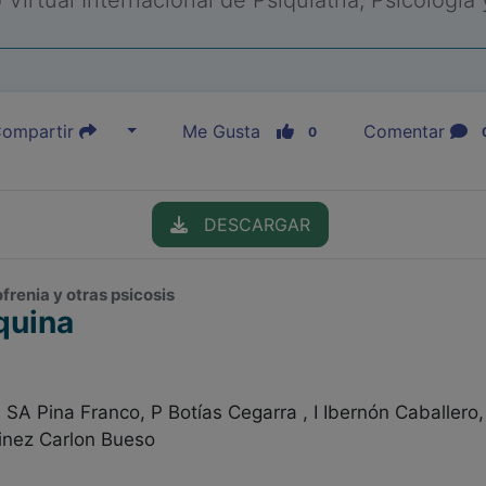
Virtual Internacional de Psiquiatría, Psicología
ompartir
Me Gusta
Comentar
0
DESCARGAR
ofrenia y otras psicosis
quina
 SA Pina Franco, P Botías Cegarra , I Ibernón Caballero, 
inez Carlon Bueso