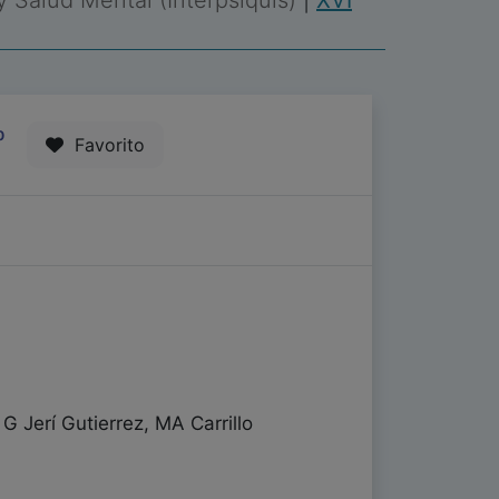
 y Salud Mental (Interpsiquis)
|
XVI
0
Favorito
G Jerí Gutierrez, MA Carrillo