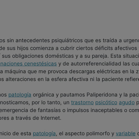
 sin antecedentes psiquiátricos que es traída a urgenci
e sus hijos comienza a cubrir ciertos déficits afectivos
í sus obligaciones domésticas y a su pareja. Esta situa
inaciones cenestésicas
y de autorreferencialidad las cu
na máquina que me provoca descargas eléctricas en la z
lteraciones en la esfera afectiva ni la paciente refier
mos
patología
orgánica y pautamos Paliperidona y la paci
gnosticamos, por lo tanto, un
trastorno
psicótico
agudo
p
a emergencia de fantasías o impulsos inaceptables o co
res a través de Internet.
nicio de esta
patología
, el aspecto polimorfo y
variable
d