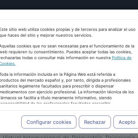
tría
Psicología
Neurociencia
Bienestar
Congreso
Este sitio web utiliza cookies propias y de terceros para analizar el uso
que haces del sitio y mejorar nuestros servicios.
Aquellas cookies que no sean necesarias para el funcionamiento de la
web requieren tu consentimiento. Puedes aceptar todas las cookies,
rechazarlas todas o consultar más información en nuestra
Política de
Cookies.
Toda la información incluida en la Página Web está referida a
productos del mercado español y, por tanto, dirigida a profesionales
sanitarios legalmente facultados para prescribir o dispensar
medicamentos con ejercicio profesional. La información técnica de los
PUBLICIDAD
fármacos se facilita a título meramente informativo, siendo
responsabilidad de los profesionales facultados prescribir
medicamentos y decidir, en cada caso concreto, el tratamiento más
adecuado a las necesidades del paciente.
Configurar cookies
Rechazar
Acepto