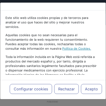
Este sitio web utiliza cookies propias y de terceros para
analizar el uso que haces del sitio y mejorar nuestros
servicios.
Aquellas cookies que no sean necesarias para el
funcionamiento de la web requieren tu consentimiento.
Puedes aceptar todas las cookies, rechazarlas todas o
consultar más información en nuestra
Política de Cookies.
Toda la información incluida en la Página Web está referida a
productos del mercado español y, por tanto, dirigida a
profesionales sanitarios legalmente facultados para prescribir
o dispensar medicamentos con ejercicio profesional. La
información técnica de los fármacos se facilita a título
meramente informativo, siendo responsabilidad de los
profesionales facultados prescribir medicamentos y decidir, en
cada caso concreto, el tratamiento más adecuado a las
Configurar cookies
Rechazar
Acepto
necesidades del paciente.
PUBLICIDAD