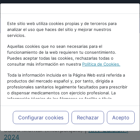
Este sitio web utiliza cookies propias y de terceros para
analizar el uso que haces del sitio y mejorar nuestros
servicios.
Aquellas cookies que no sean necesarias para el
funcionamiento de la web requieren tu consentimiento.
Puedes aceptar todas las cookies, rechazarlas todas o
consultar más información en nuestra
Política de Cookies.
PUBLICIDAD
Toda la información incluida en la Página Web está referida a
productos del mercado español y, por tanto, dirigida a
profesionales sanitarios legalmente facultados para prescribir
o dispensar medicamentos con ejercicio profesional. La
información técnica de los fármacos se facilita a título
meramente informativo, siendo responsabilidad de los
profesionales facultados prescribir medicamentos y decidir, en
Repositorio de Artículos
|
Congreso Virtual
cada caso concreto, el tratamiento más adecuado a las
Configurar cookies
Rechazar
Acepto
Internacional de Psiquiatría, Psicología y
necesidades del paciente.
Salud Mental (Interpsiquis)
|
XXV Edición |
2024