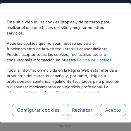
Este sitio web utiliza cookies propias y de terceros para
analizar el uso que haces del sitio y mejorar nuestros
servicios.
Aquellas cookies que no sean necesarias para el
funcionamiento de la web requieren tu consentimiento.
Puedes aceptar todas las cookies, rechazarlas todas o
consultar más información en nuestra
Política de Cookies.
Toda la información incluida en la Página Web está referida a
productos del mercado español y, por tanto, dirigida a
profesionales sanitarios legalmente facultados para prescribir
o dispensar medicamentos con ejercicio profesional. La
información técnica de los fármacos se facilita a título
meramente informativo, siendo responsabilidad de los
profesionales facultados prescribir medicamentos y decidir, en
cada caso concreto, el tratamiento más adecuado a las
Configurar cookies
Rechazar
Acepto
necesidades del paciente.
PUBLICIDAD