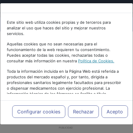
Este sitio web utiliza cookies propias y de terceros para
analizar el uso que haces del sitio y mejorar nuestros
servicios.
Aquellas cookies que no sean necesarias para el
funcionamiento de la web requieren tu consentimiento.
Puedes aceptar todas las cookies, rechazarlas todas o
consultar más información en nuestra
Política de Cookies.
Toda la información incluida en la Página Web está referida a
productos del mercado español y, por tanto, dirigida a
profesionales sanitarios legalmente facultados para prescribir
o dispensar medicamentos con ejercicio profesional. La
información técnica de los fármacos se facilita a título
meramente informativo, siendo responsabilidad de los
profesionales facultados prescribir medicamentos y decidir, en
cada caso concreto, el tratamiento más adecuado a las
Configurar cookies
Rechazar
Acepto
necesidades del paciente.
PUBLICIDAD