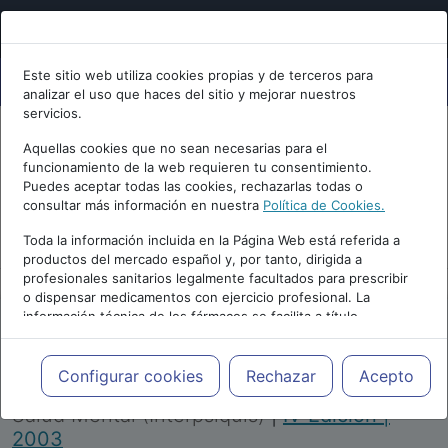
Este sitio web utiliza cookies propias y de terceros para
analizar el uso que haces del sitio y mejorar nuestros
servicios.
Aquellas cookies que no sean necesarias para el
funcionamiento de la web requieren tu consentimiento.
Puedes aceptar todas las cookies, rechazarlas todas o
consultar más información en nuestra
Política de Cookies.
PUBLICIDAD
Toda la información incluida en la Página Web está referida a
productos del mercado español y, por tanto, dirigida a
profesionales sanitarios legalmente facultados para prescribir
o dispensar medicamentos con ejercicio profesional. La
información técnica de los fármacos se facilita a título
meramente informativo, siendo responsabilidad de los
profesionales facultados prescribir medicamentos y decidir, en
Repositorio de Artículos
|
Congreso Virtual
cada caso concreto, el tratamiento más adecuado a las
Configurar cookies
Rechazar
Acepto
Internacional de Psiquiatría, Psicología y
necesidades del paciente.
Salud Mental (Interpsiquis)
|
IV Edición |
2003