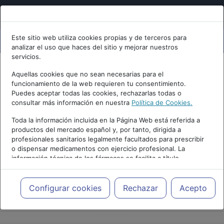
Este sitio web utiliza cookies propias y de terceros para
analizar el uso que haces del sitio y mejorar nuestros
servicios.
Aquellas cookies que no sean necesarias para el
funcionamiento de la web requieren tu consentimiento.
Puedes aceptar todas las cookies, rechazarlas todas o
consultar más información en nuestra
Política de Cookies.
Toda la información incluida en la Página Web está referida a
productos del mercado español y, por tanto, dirigida a
profesionales sanitarios legalmente facultados para prescribir
o dispensar medicamentos con ejercicio profesional. La
información técnica de los fármacos se facilita a título
meramente informativo, siendo responsabilidad de los
profesionales facultados prescribir medicamentos y decidir, en
cada caso concreto, el tratamiento más adecuado a las
Configurar cookies
Rechazar
Acepto
PUBLICIDAD
necesidades del paciente.