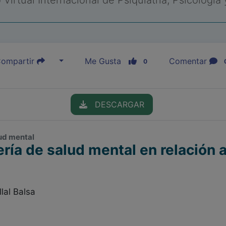
Virtual Internacional de Psiquiatría, Psicología
ompartir
Me Gusta
Comentar
0
DESCARGAR
lud mental
ía de salud mental en relación a
lal Balsa