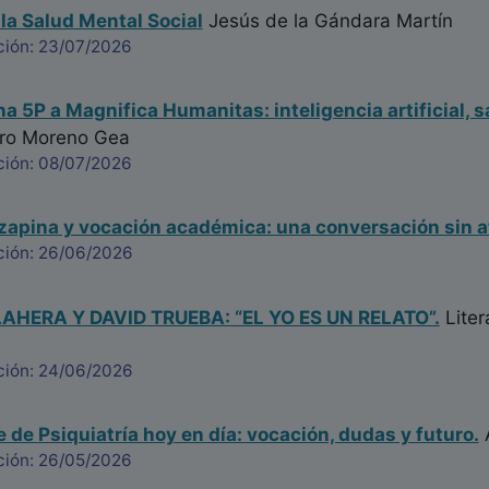
 la Salud Mental Social
Jesús de la Gándara Martín
ción: 23/07/2026
na 5P a Magnifica Humanitas: inteligencia artificial, s
ro Moreno Gea
ción: 08/07/2026
ozapina y vocación académica: una conversación sin a
ción: 26/06/2026
HERA Y DAVID TRUEBA: “EL YO ES UN RELATO”.
Liter
ción: 24/06/2026
e de Psiquiatría hoy en día: vocación, dudas y futuro.
ción: 26/05/2026