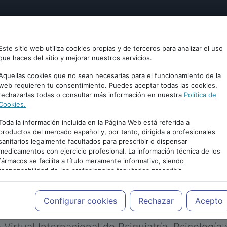
tría
Psicología
Neurociencia
Bienestar
Congreso
Este sitio web utiliza cookies propias y de terceros para analizar el uso
que haces del sitio y mejorar nuestros servicios.
Aquellas cookies que no sean necesarias para el funcionamiento de la
web requieren tu consentimiento. Puedes aceptar todas las cookies,
rechazarlas todas o consultar más información en nuestra
Política de
Cookies.
Toda la información incluida en la Página Web está referida a
productos del mercado español y, por tanto, dirigida a profesionales
sanitarios legalmente facultados para prescribir o dispensar
medicamentos con ejercicio profesional. La información técnica de los
PUBLICIDAD
fármacos se facilita a título meramente informativo, siendo
responsabilidad de los profesionales facultados prescribir
medicamentos y decidir, en cada caso concreto, el tratamiento más
adecuado a las necesidades del paciente.
Configurar cookies
Rechazar
Acepto