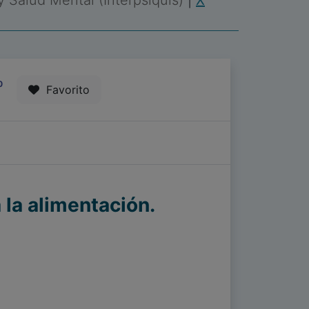
 y Salud Mental (Interpsiquis)
|
X
0
Favorito
 la alimentación.