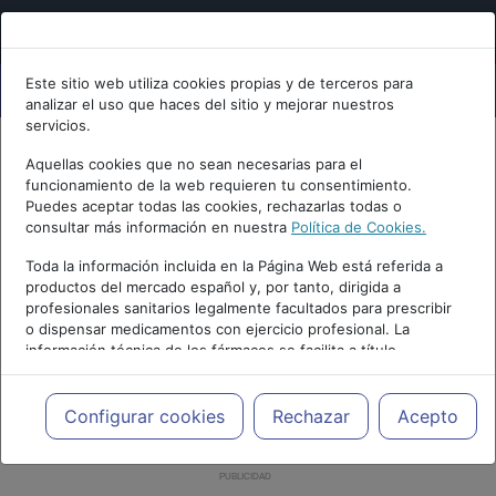
Este sitio web utiliza cookies propias y de terceros para
analizar el uso que haces del sitio y mejorar nuestros
servicios.
Aquellas cookies que no sean necesarias para el
funcionamiento de la web requieren tu consentimiento.
Puedes aceptar todas las cookies, rechazarlas todas o
consultar más información en nuestra
Política de Cookies.
Toda la información incluida en la Página Web está referida a
productos del mercado español y, por tanto, dirigida a
profesionales sanitarios legalmente facultados para prescribir
o dispensar medicamentos con ejercicio profesional. La
información técnica de los fármacos se facilita a título
meramente informativo, siendo responsabilidad de los
profesionales facultados prescribir medicamentos y decidir, en
cada caso concreto, el tratamiento más adecuado a las
Configurar cookies
Rechazar
Acepto
necesidades del paciente.
PUBLICIDAD