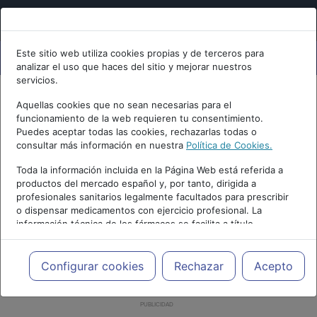
Este sitio web utiliza cookies propias y de terceros para
analizar el uso que haces del sitio y mejorar nuestros
servicios.
Aquellas cookies que no sean necesarias para el
funcionamiento de la web requieren tu consentimiento.
Puedes aceptar todas las cookies, rechazarlas todas o
consultar más información en nuestra
Política de Cookies.
Toda la información incluida en la Página Web está referida a
productos del mercado español y, por tanto, dirigida a
profesionales sanitarios legalmente facultados para prescribir
o dispensar medicamentos con ejercicio profesional. La
información técnica de los fármacos se facilita a título
meramente informativo, siendo responsabilidad de los
profesionales facultados prescribir medicamentos y decidir, en
cada caso concreto, el tratamiento más adecuado a las
Configurar cookies
Rechazar
Acepto
necesidades del paciente.
PUBLICIDAD