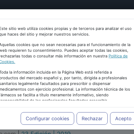
tría
Psicología
Neurociencia
Bienestar
Congreso
Este sitio web utiliza cookies propias y de terceros para analizar el uso
que haces del sitio y mejorar nuestros servicios.
Aquellas cookies que no sean necesarias para el funcionamiento de la
web requieren tu consentimiento. Puedes aceptar todas las cookies,
rechazarlas todas o consultar más información en nuestra
Política de
Cookies.
Toda la información incluida en la Página Web está referida a
productos del mercado español y, por tanto, dirigida a profesionales
sanitarios legalmente facultados para prescribir o dispensar
medicamentos con ejercicio profesional. La información técnica de los
PUBLICIDAD
fármacos se facilita a título meramente informativo, siendo
responsabilidad de los profesionales facultados prescribir
medicamentos y decidir, en cada caso concreto, el tratamiento más
adecuado a las necesidades del paciente.
Configurar cookies
Rechazar
Acepto