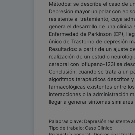
Métodos: se describe el caso de u
Depresión mayor unipolar con epis
resistente al tratamiento, cuya ad
genera el desarrollo de una clínica s
Enfermedad de Parkinson (EP), lle
único de Trastorno de depresión m
Resultados: a partir de un ajuste d
realización de un estudio neurológ
cerebral con ioflupano-123I se desc
Conclusión: cuando se trata a un 
algoritmos terapéuticos descritos y
farmacológicas existentes entre los
interacciones o la administración 
llegar a generar síntomas similare
Palabras clave: Depresión resistente a
Tipo de trabajo: Caso Clínico
Psiquiatría general , Depresión y trast