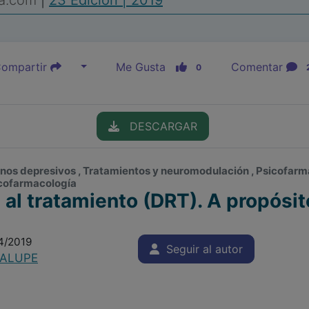
ia.com
|
23 Edición | 2019
ompartir
Me Gusta
Comentar
0
DESCARGAR
rnos depresivos , Tratamientos y neuromodulación , Psicofarmaco
icofarmacología
al tratamiento (DRT). A propósit
04/2019
Seguir al autor
ALUPE