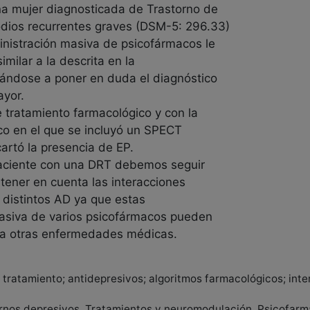
na mujer diagnosticada de Trastorno de
odios recurrentes graves (DSM-5: 296.33)
ministración masiva de psicofármacos le
imilar a la descrita en la
gándose a poner en duda el diagnóstico
ayor.
e tratamiento farmacológico y con la
ico en el que se incluyó un SPECT
artó la presencia de EP.
paciente con una DRT debemos seguir
 tener en cuenta las interacciones
 distintos AD ya que estas
masiva de varios psicofármacos pueden
s a otras enfermedades médicas.
l tratamiento; antidepresivos; algoritmos farmacológicos; int
ornos depresivos, Tratamientos y neuromodulación, Psicofarmaco