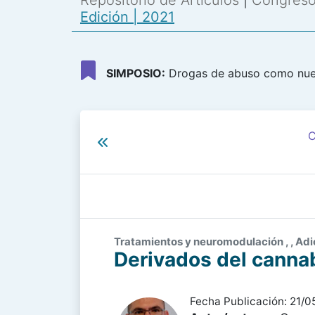
Repositorio de Artículos
|
Congreso 
Edición | 2021
SIMPOSIO:
Drogas de abuso como nuev
C
Tratamientos y neuromodulación , , Adic
Derivados del cannab
Fecha Publicación: 21/0