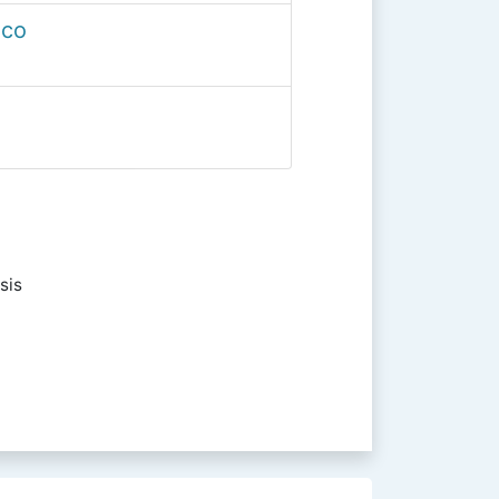
ico
sis