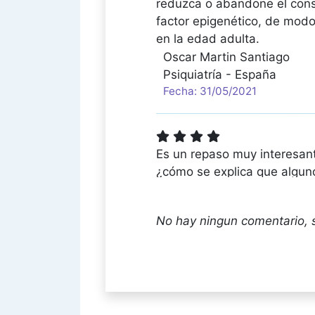
reduzca o abandone el consu
factor epigenético, de modo 
en la edad adulta.
Oscar Martin Santiago
Psiquiatría - España
Fecha: 31/05/2021
Es un repaso muy interesan
¿cómo se explica que algun
descienden de forma impor
Maria Soledad Olmeda Gar
No hay ningun comentario, 
Psiquiatría - España
Fecha: 24/05/2021