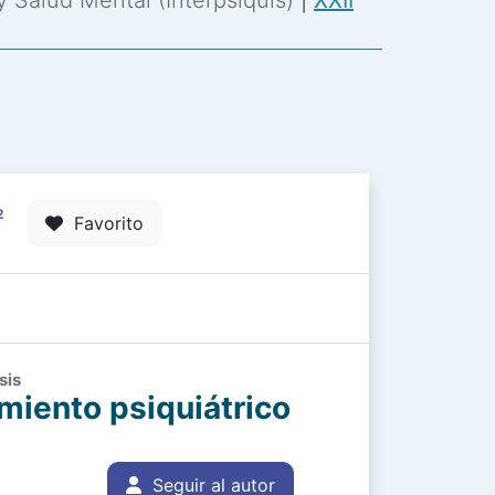
 y Salud Mental (Interpsiquis)
|
XXII
2
Favorito
sis
miento psiquiátrico
Seguir al autor